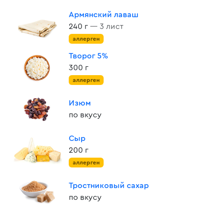
Армянский лаваш
240 г
— 3 лист
аллерген
Творог 5%
300 г
аллерген
Изюм
по вкусу
Сыр
200 г
аллерген
Тростниковый сахар
по вкусу