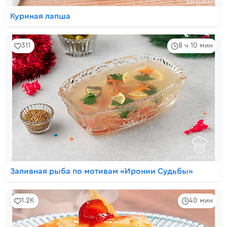
Куриная лапша
311
8 ч 10 мин
Заливная рыба по мотивам «Иронии Судьбы»
1.2K
40 мин