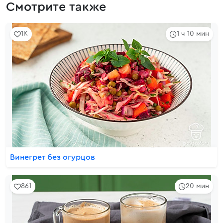
Смотрите также
1K
1 ч 10 мин
Винегрет без огурцов
861
20 мин