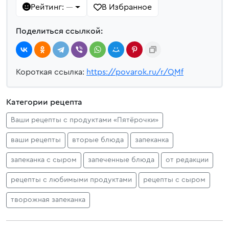
Рейтинг:
В Избранное
—
Поделиться ссылкой:
Короткая ссылка:
https://povarok.ru/r/QMf
Категории рецепта
Ваши рецепты с продуктами «Пятёрочки»
ваши рецепты
вторые блюда
запеканка
запеканка с сыром
запеченные блюда
от редакции
рецепты с любимыми продуктами
рецепты с сыром
творожная запеканка