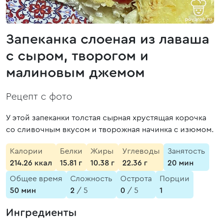
Запеканка слоеная из лаваша
с сыром, творогом и
малиновым джемом
Рецепт с фото
У этой запеканки толстая сырная хрустящая корочка
со сливочным вкусом и творожная начинка с изюмом.
Калории
Белки
Жиры
Углеводы
Занятость
214.26 ккал
15.81 г
10.38 г
22.36 г
20 мин
Общее время
Сложность
Острота
Порции
50 мин
2
/ 5
0
/ 5
1
Ингредиенты