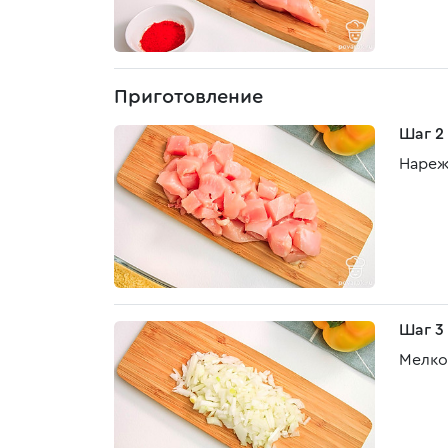
Приготовление
Шаг 2
Нареж
Шаг 3
Мелко