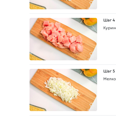
Шаг 4
Курин
Шаг 5
Мелко