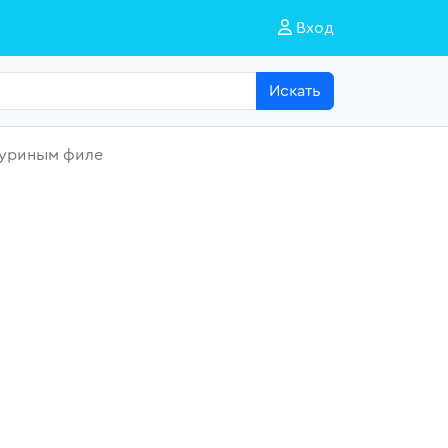
Вход
Искать
 куриным филе