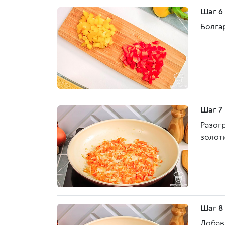
Шаг 6
Болга
Шаг 7
Разог
золот
Шаг 8
Добав