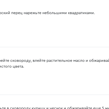
рский перец нарежьте небольшими квадратиками.
рейте сковороду, влейте растительное масло и обжаривай
истого цвета.
ьте в сковороду курицу и чеснок и обжаривайте еще 5 ми