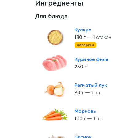
Ингредиенты
Для блюда
Кускус
180 г
— 1 стакан
аллерген
Куриное филе
250 г
Репчатый лук
80 г
— 1 шт.
Морковь
100 г
— 1 шт.
Чеснок