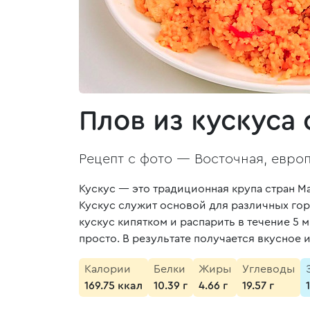
Плов из кускуса
Рецепт с фото —
Восточная, европ
Кускус — это традиционная крупа стран Ма
Кускус служит основой для различных горя
кускус кипятком и распарить в течение 5 
просто. В результате получается вкусное 
Калории
Белки
Жиры
Углеводы
169.75 ккал
10.39 г
4.66 г
19.57 г