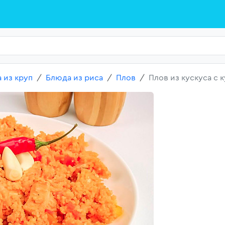
 из круп
Блюда из риса
Плов
Плов из кускуса с