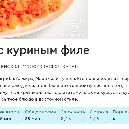
 с куриным филе
ейская, марокканская кухня
гриба: Алжира, Марокко и Туниса. Его производят из тве
чих блюд и салатов. Главное его преимущество в том, чт
минут под крышкой. Благодаря этому плов из кускуса с к
и сытное блюдо в восточном стиле.
Занятость
Общее время
Сложность
Острота
Порци
15 мин
35 мин
2
/ 5
1
/ 5
4