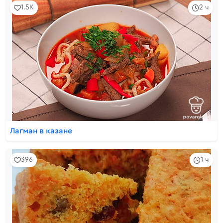
1.5K
2 ч
Лагман в казане
396
1 ч