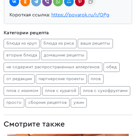
Короткая ссылка:
https://povarok.ru/r/QPg
Категории рецепта
блюда из круп
блюда из риса
ваши рецепты
вторые блюда
домашние рецепты
не содержит распространенных аллергенов
обед
от редакции
партнерские проекты
плов
плов с изюмом
плов с курагой
плов с сухофруктами
просто
сборник рецептов
ужин
Смотрите также