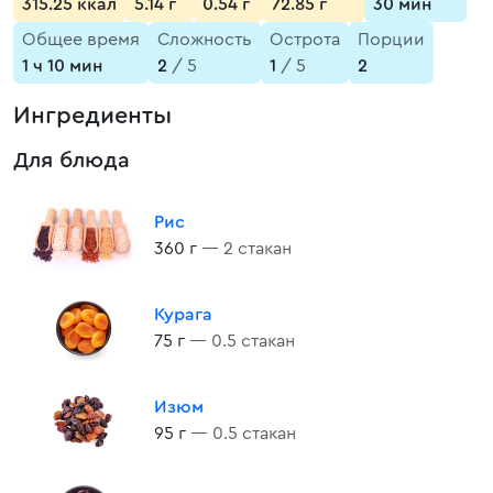
315.25 ккал
5.14 г
0.54 г
72.85 г
30 мин
Общее время
Сложность
Острота
Порции
1 ч 10 мин
2
/ 5
1
/ 5
2
Ингредиенты
Для блюда
Рис
360 г
— 2 стакан
Курага
75 г
— 0.5 стакан
Изюм
95 г
— 0.5 стакан