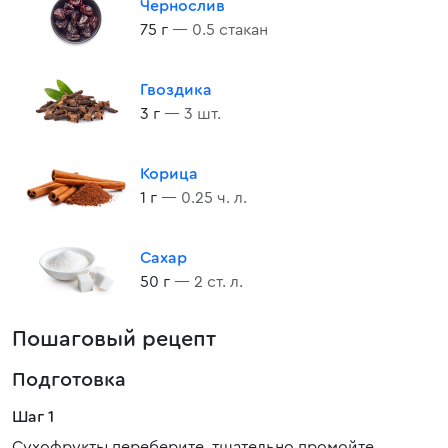
Чернослив
75 г
— 0.5 стакан
Гвоздика
3 г
— 3 шт.
Корица
1 г
— 0.25 ч. л.
Сахар
50 г
— 2 ст. л.
Пошаговый рецепт
Подготовка
Шаг 1
Сухофрукты переберите, тщательно промойте