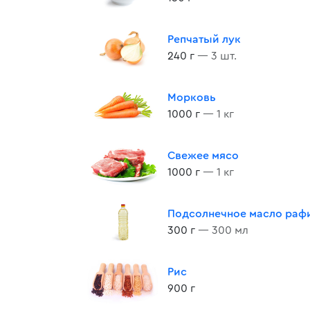
Репчатый лук
240 г
— 3 шт.
Морковь
1000 г
— 1 кг
Свежее мясо
1000 г
— 1 кг
Подсолнечное масло раф
300 г
— 300 мл
Рис
900 г