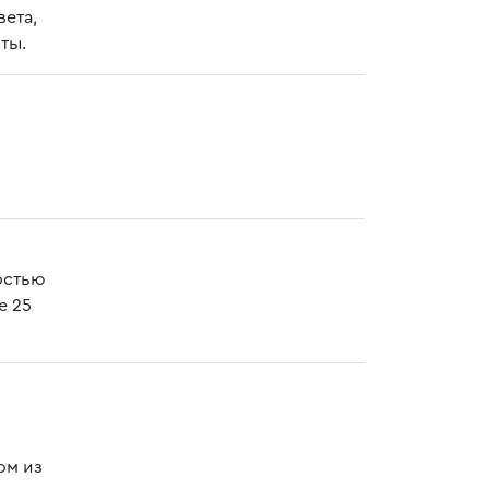
вета,
ты.
ностью
е 25
ом из