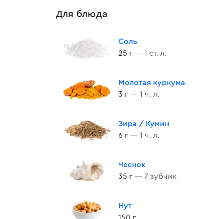
Для блюда
Соль
25 г
— 1 ст. л.
Молотая куркума
3 г
— 1 ч. л.
Зира / Кумин
6 г
— 1 ч. л.
Чеснок
35 г
— 7 зубчик
Нут
150 г