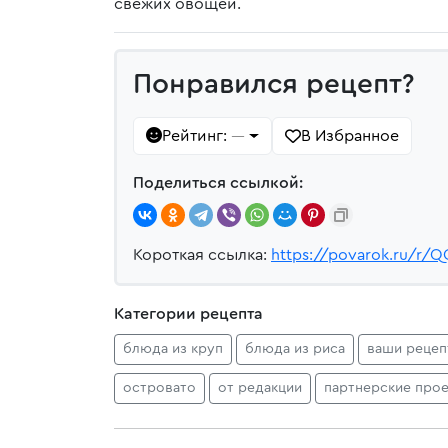
свежих овощей.
Понравился рецепт?
Рейтинг:
В Избранное
—
Поделиться ссылкой:
Короткая ссылка:
https://povarok.ru/r/
Категории рецепта
блюда из круп
блюда из риса
ваши реце
островато
от редакции
партнерские про