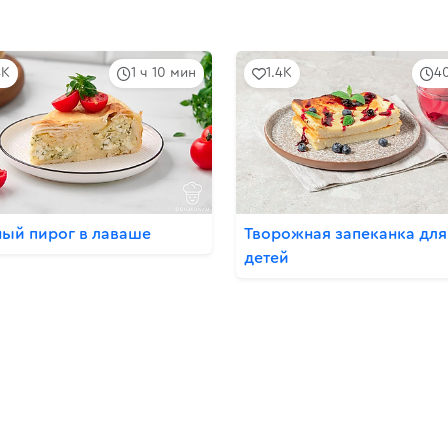
4K
1 ч 10 мин
1.4K
4
ый пирог в лаваше
Творожная запеканка для
детей