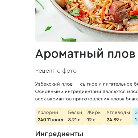
Ароматный плов 
Рецепт с фото
Узбекский плов — сытное и питательное 
Основными ингредиентами являются мясо, 
всех вариантов приготовления плова благ
Калории
Белки
Жиры
Углеводы
З
240.11 ккал
8.21 г
12 г
24.89 г
1
Ингредиенты