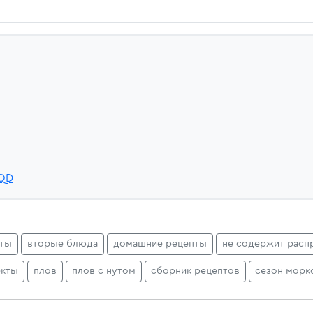
QQD
пты
вторые блюда
домашние рецепты
не содержит расп
екты
плов
плов с нутом
сборник рецептов
сезон морк