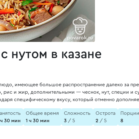
с нутом в казане
блюдо, имеющее большое распространение далеко за пре
рис и жир, дополнительными — чеснок, нут, специи и с
одаря специфическому вкусу, который отменно дополняет
анятость
Общее время
Сложность
Острота
Порци
 ч 30 мин
1 ч 30 мин
3
/ 5
2
/ 5
8