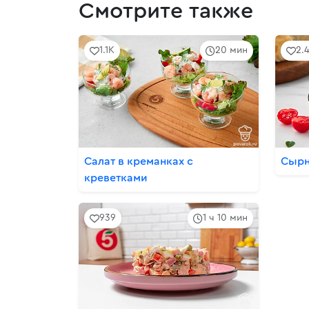
Смотрите также
1.1K
20 мин
2.
Салат в креманках с
Сырн
креветками
939
1 ч 10 мин