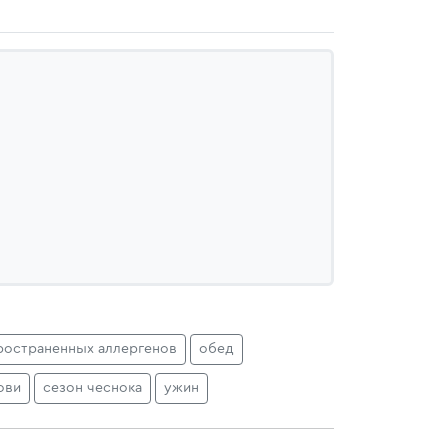
ространенных аллергенов
обед
ови
сезон чеснока
ужин