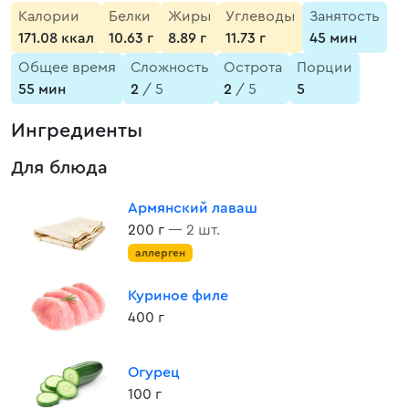
Калории
Белки
Жиры
Углеводы
Занятость
171.08 ккал
10.63 г
8.89 г
11.73 г
45 мин
Общее время
Сложность
Острота
Порции
55 мин
2
/ 5
2
/ 5
5
Ингредиенты
Для блюда
Армянский лаваш
200 г
— 2 шт.
аллерген
Куриное филе
400 г
Огурец
100 г