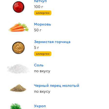
Кетчуп
100 г
аллерген
Морковь
50 г
Зернистая горчица
5 г
аллерген
Соль
по вкусу
Черный перец молотый
по вкусу
Укроп