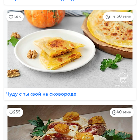
1.6K
1 ч 30 мин
Чуду с тыквой на сковороде
255
40 мин