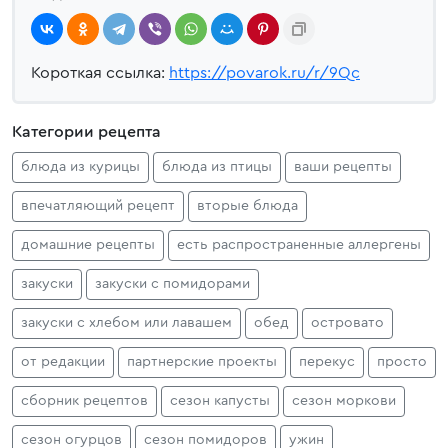
Короткая ссылка:
https://povarok.ru/r/9Qc
Категории рецепта
блюда из курицы
блюда из птицы
ваши рецепты
впечатляющий рецепт
вторые блюда
домашние рецепты
есть распространенные аллергены
закуски
закуски с помидорами
закуски с хлебом или лавашем
обед
островато
от редакции
партнерские проекты
перекус
просто
сборник рецептов
сезон капусты
сезон моркови
сезон огурцов
сезон помидоров
ужин