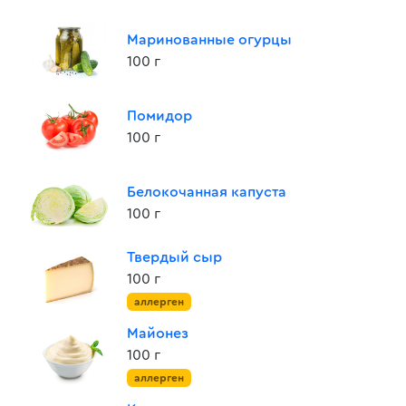
Маринованные огурцы
100 г
Помидор
100 г
Белокочанная капуста
100 г
Твердый сыр
100 г
аллерген
Майонез
100 г
аллерген