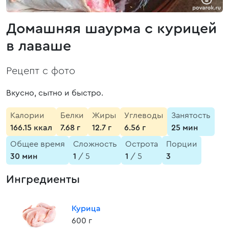
Домашняя шаурма с курицей
в лаваше
Рецепт с фото
Вкусно, сытно и быстро.
Калории
Белки
Жиры
Углеводы
Занятость
166.15 ккал
7.68 г
12.7 г
6.56 г
25 мин
Общее время
Сложность
Острота
Порции
30 мин
1
/ 5
1
/ 5
3
Ингредиенты
Курица
600 г