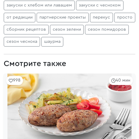
закуски с хлебом или лавашем
закуски с чесноком
от редакции
партнерские проекты
перекус
просто
сборник рецептов
сезон зелени
сезон помидоров
сезон чеснока
шаурма
Смотрите также
998
40 мин