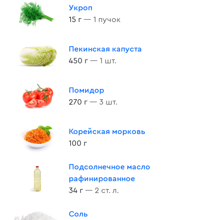
Укроп
15 г
— 1 пучок
Пекинская капуста
450 г
— 1 шт.
Помидор
270 г
— 3 шт.
Корейская морковь
100 г
Подсолнечное масло
рафинированное
34 г
— 2 ст. л.
Соль