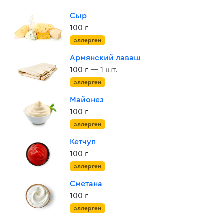
Сыр
100 г
аллерген
Армянский лаваш
100 г
— 1 шт.
аллерген
Майонез
100 г
аллерген
Кетчуп
100 г
аллерген
Сметана
100 г
аллерген