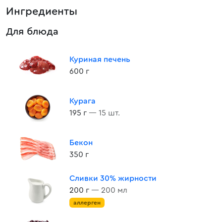
Ингредиенты
Для блюда
Куриная печень
600 г
Курага
195 г
— 15 шт.
Бекон
350 г
Сливки 30% жирности
200 г
— 200 мл
аллерген