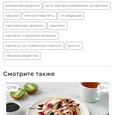
домашние рецепты
есть распространенные аллергены
закуски
мясные паштеты
от редакции
партнерские проекты
паштеты
паштеты с куриной печенью
паштеты со сливочным маслом
просто
сборник рецептов
Смотрите также
788
3 ч