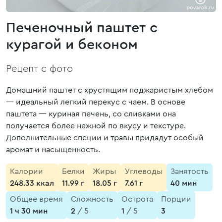
Печеночный паштет с
курагой и беконом
Рецепт с фото
Домашний паштет с хрустящим поджаристым хлебом
— идеальный легкий перекус с чаем. В основе
паштета — куриная печень, со сливками она
получается более нежной по вкусу и текстуре.
Дополнительные специи и травы придадут особый
аромат и насыщенность.
Калории
Белки
Жиры
Углеводы
Занятость
248.33 ккал
11.99 г
18.05 г
7.61 г
40 мин
Общее время
Сложность
Острота
Порции
1 ч 30 мин
2
/ 5
1
/ 5
3