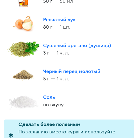
50 г
— 50 мл
Репчатый лук
80 г
— 1 шт.
Сушеный орегано (душица)
3 г
— 1 ч. л.
Черный перец молотый
5 г
— 1 ч. л.
Соль
по вкусу
Cделать более полезным
По желанию вместо кураги используйте