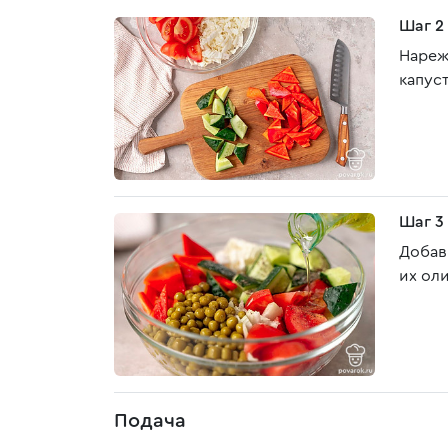
Шаг 2
Нареж
капус
Шаг 3
Добав
их ол
Подача