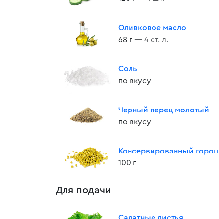
Оливковое масло
68 г
— 4 ст. л.
Соль
по вкусу
Черный перец молотый
по вкусу
Консервированный горо
100 г
Для подачи
Салатные листья