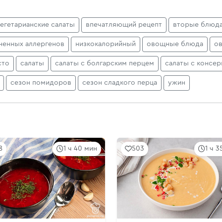
егетарианские салаты
впечатляющий рецепт
вторые блюд
ненных аллергенов
низкокалорийный
овощные блюда
о
сто
салаты
салаты с болгарским перцем
салаты с консе
сезон помидоров
сезон сладкого перца
ужин
8
1 ч 40 мин
503
1 ч 3