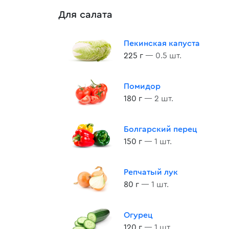
Для салата
Пекинская капуста
225 г
— 0.5 шт.
Помидор
180 г
— 2 шт.
Болгарский перец
150 г
— 1 шт.
Репчатый лук
80 г
— 1 шт.
Огурец
120 г
— 1 шт.