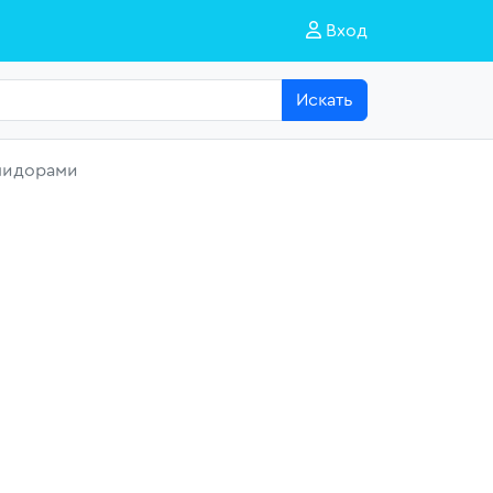
Вход
Искать
омидорами