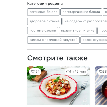
Категории рецепта
веганские блюда
вегетарианские блюда
в
здоровое питание
не содержит распростра
постные салаты
правильное питание
про
салаты с пекинской капустой
сезон огурцов
Смотрите также
134
1 ч 45 мин
28