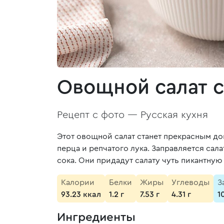
Овощной салат с
Рецепт с фото —
Русская кухня
Этот овощной салат станет прекрасным до
перца и репчатого лука. Заправляется са
сока. Они придадут салату чуть пикантную
Калории
Белки
Жиры
Углеводы
З
93.23 ккал
1.2 г
7.53 г
4.31 г
1
Ингредиенты