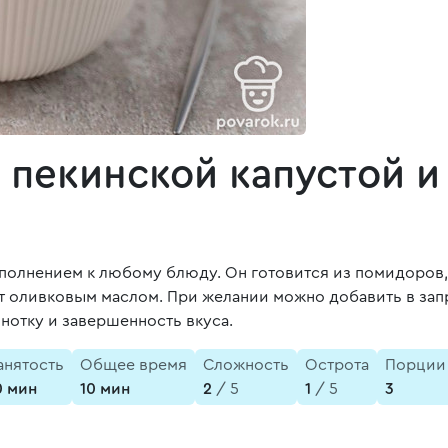
 пекинской капустой 
полнением к любому блюду. Он готовится из помидоров, 
лат оливковым маслом. При желании можно добавить в за
 нотку и завершенность вкуса.
анятость
Общее время
Сложность
Острота
Порции
0 мин
10 мин
2
/ 5
1
/ 5
3