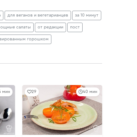
а
для веганов и вегетарианцев
за 10 минут
вощные салаты
от редакции
пост
рвированным горошком
5 мин
29
40 мин