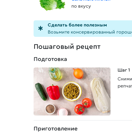
по вкусу
Cделать более полезным
Возьмите консервированный горошек
Пошаговый рецепт
Подготовка
Шаг 1
Сними
репча
Приготовление