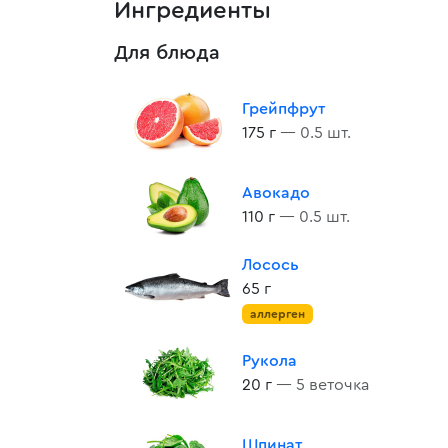
Ингредиенты
Для блюда
Грейпфрут
175 г
— 0.5 шт.
Авокадо
110 г
— 0.5 шт.
Лосось
65 г
аллерген
Рукола
20 г
— 5 веточка
Шпинат