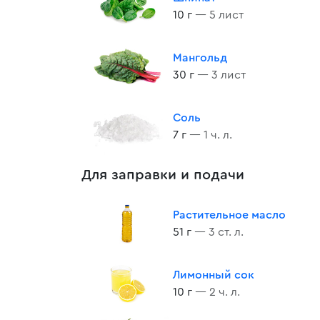
10 г
— 5 лист
Мангольд
30 г
— 3 лист
Соль
7 г
— 1 ч. л.
Для заправки и подачи
Растительное масло
51 г
— 3 ст. л.
Лимонный сок
10 г
— 2 ч. л.