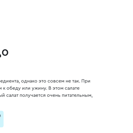
до
едиента, однако это совсем не так. При
к обеду или ужину. В этом салате
й салат получается очень питательным,
и