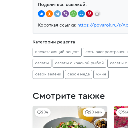
Поделиться ссылкой:
Короткая ссылка:
https://povarok.ru/r/A
Категории рецепта
впечатляющий рецепт
есть распространен
салаты
салаты с красной рыбой
салаты 
сезон зелени
сезон меда
ужин
Смотрите также
204
20 мин
36