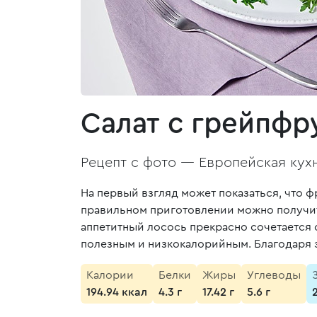
Салат с грейпфр
Рецепт с фото —
Европейская кух
На первый взгляд может показаться, что ф
правильном приготовлении можно получить
аппетитный лосось прекрасно сочетается 
полезным и низкокалорийным. Благодаря э
Калории
Белки
Жиры
Углеводы
194.94 ккал
4.3 г
17.42 г
5.6 г