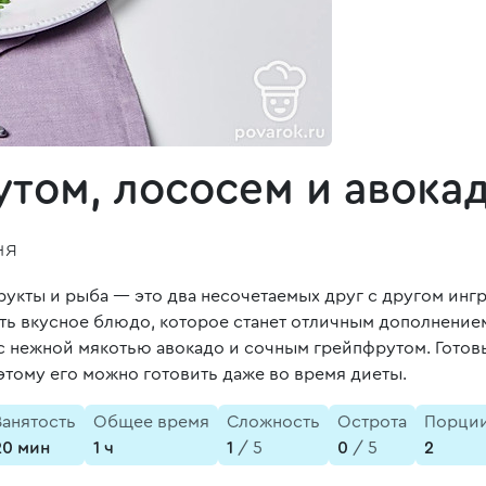
утом, лососем и авока
ня
рукты и рыба — это два несочетаемых друг с другом ингр
 вкусное блюдо, которое станет отличным дополнением 
с нежной мякотью авокадо и сочным грейпфрутом. Готовы
тому его можно готовить даже во время диеты.
Занятость
Общее время
Сложность
Острота
Порци
20 мин
1 ч
1
/ 5
0
/ 5
2