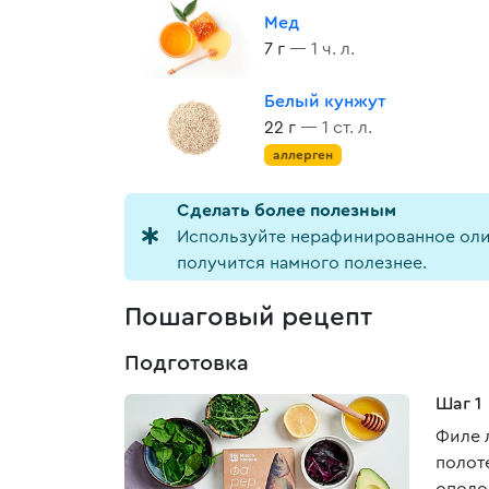
Мед
7 г
— 1 ч. л.
Белый кунжут
22 г
— 1 ст. л.
аллерген
Cделать более полезным
Используйте нерафинированное олив
получится намного полезнее.
Пошаговый рецепт
Подготовка
Шаг 1
Филе 
полот