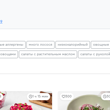
c9
ные аллергены
много лосося
низкокалорийный
овощные 
с овощами
салаты с растительным маслом
салаты с руколо
8
1 ч 15 мин
300
3