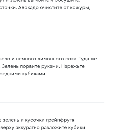
ут и зелень вымойте и обсушите.
сточки. Авокадо очистите от кожуры,
сло и немного лимонного сока. Туда же
. Зелень порвите руками. Нарежьте
средними кубиками.
е зелень и кусочки грейпфрута,
сверху аккуратно разложите кубики