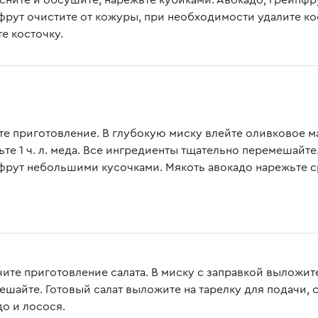
сните и обсушите, нарежьте кубиками. Авокадо, грейпфр
фрут очистите от кожуры, при необходимости удалите ко
е косточку.
те приготовление. В глубокую миску влейте оливковое ма
ьте 1 ч. л. меда. Все ингредиенты тщательно перемешайте
фрут небольшими кусочками. Мякоть авокадо нарежьте 
чите приготовление салата. В миску с заправкой выложит
ешайте. Готовый салат выложите на тарелку для подачи, 
до и лосося.