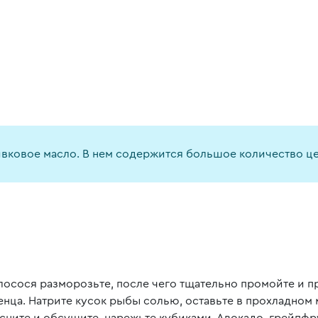
ковое масло. В нем содержится большое количество це
лосося разморозьте, после чего тщательно промойте и п
енца. Натрите кусок рыбы солью, оставьте в прохладном м