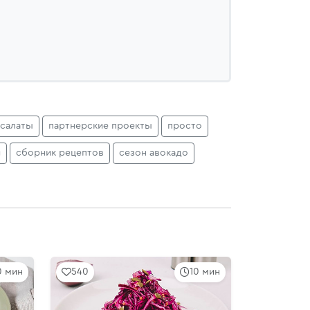
салаты
партнерские проекты
просто
й
сборник рецептов
сезон авокадо
0 мин
540
10 мин