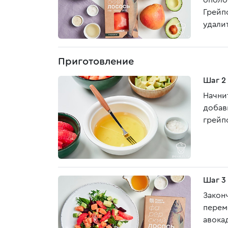
ополо
Грейп
удалит
Приготовление
Шаг 2
Начни
добав
грейп
Шаг 3
Закон
перем
авока