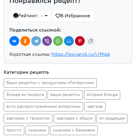
Понравился рецепт?
Рейтинг:
В Избранное
—
Поделиться ссылкой:
Короткая ссылка:
https://povarok.ru/r/MqA
Категории рецепта
Ваши рецепты с продуктами «Пятёрочки»
блюда из творога
ваши рецепты
вторые блюда
есть распространенные аллергены
завтрак
завтраки с творогом
завтраки с яйцом
от редакции
просто
сырники
сырники с бананами