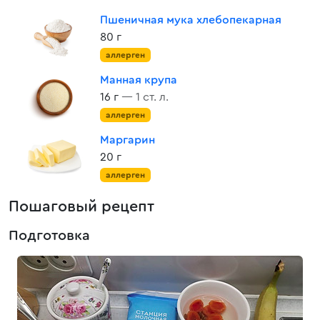
Пшеничная мука хлебопекарная
80 г
аллерген
Манная крупа
16 г
— 1 ст. л.
аллерген
Маргарин
20 г
аллерген
Пошаговый рецепт
Подготовка