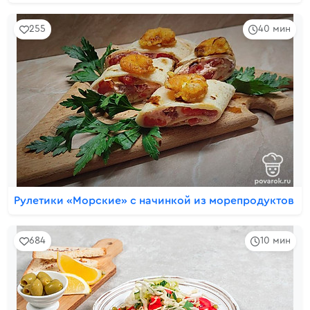
255
40 мин
Рулетики «Морские» с начинкой из морепродуктов
684
10 мин