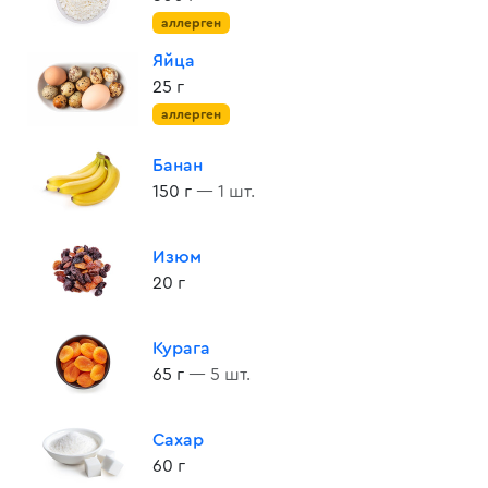
аллерген
Яйца
25 г
аллерген
Банан
150 г
— 1 шт.
Изюм
20 г
Курага
65 г
— 5 шт.
Сахар
60 г