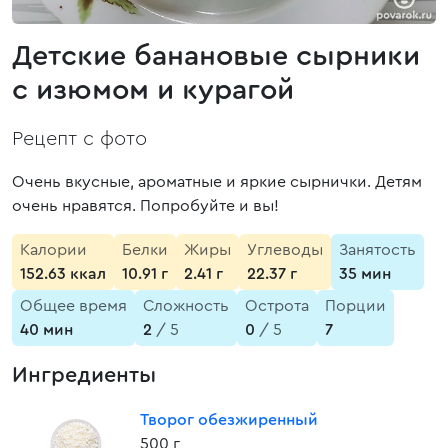
Детские банановые сырники
с изюмом и курагой
Рецепт с фото
Очень вкусные, ароматные и яркие сырнички. Детям
очень нравятся. Попробуйте и вы!
Калории
Белки
Жиры
Углеводы
Занятость
152.63 ккал
10.91 г
2.41 г
22.37 г
35 мин
Общее время
Сложность
Острота
Порции
40 мин
2
/ 5
0
/ 5
7
Ингредиенты
Творог обезжиренный
500 г