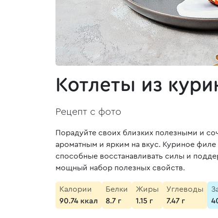
Котлеты из кури
Рецепт с фото
Порадуйте своих близких полезными и со
ароматным и ярким на вкус. Куриное филе
способные восстанавливать силы и поддер
мощный набор полезных свойств.
Калории
Белки
Жиры
Углеводы
З
90.74 ккал
8.7 г
1.15 г
7.47 г
4