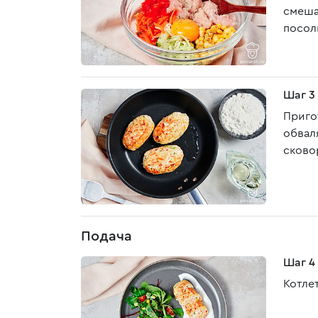
смеша
посол
Шаг 3
Приго
обвал
сково
Подача
Шаг 4
Котле