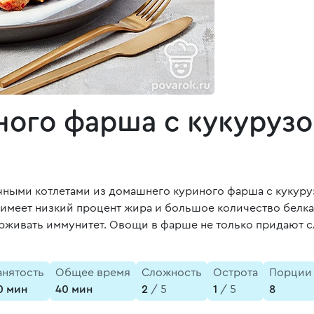
ного фарша с кукуруз
чными котлетами из домашнего куриного фарша с кукуру
 имеет низкий процент жира и большое количество белк
живать иммунитет. Овощи в фарше не только придают сл
анятость
Общее время
Сложность
Острота
Порции
0 мин
40 мин
2
/ 5
1
/ 5
8