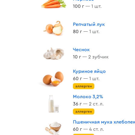
100 г
— 1 шт.
Репчатый лук
80 г
— 1 шт.
Чеснок
10 г
— 2 зубчик
Куриное яйцо
60 г
— 1 шт.
аллерген
Молоко 3,2%
36 г
— 2 ст. л.
аллерген
Пшеничная мука хлебопе
60 г
— 4 ст. л.