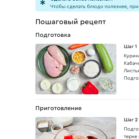
Чтобы сделать блюдо полезнее, приг
Пошаговый рецепт
Подготовка
Шаг 1
Курин
Кабач
Листь
Подго
Приготовление
Шаг 2
Подго
терке