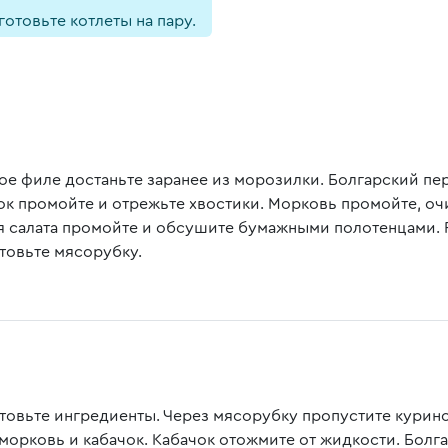
отовьте котлеты на пару.
ое филе достаньте заранее из морозилки. Болгарский пе
ок промойте и отрежьте хвостики. Морковь промойте, оч
я салата промойте и обсушите бумажными полотенцами. Р
товьте мясорубку.
товьте ингредиенты. Через мясорубку пропустите куриное
 морковь и кабачок. Кабачок отожмите от жидкости. Болг