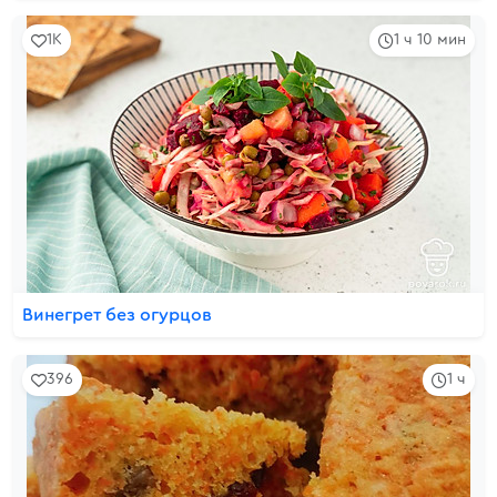
1K
1 ч 10 мин
Винегрет без огурцов
396
1 ч