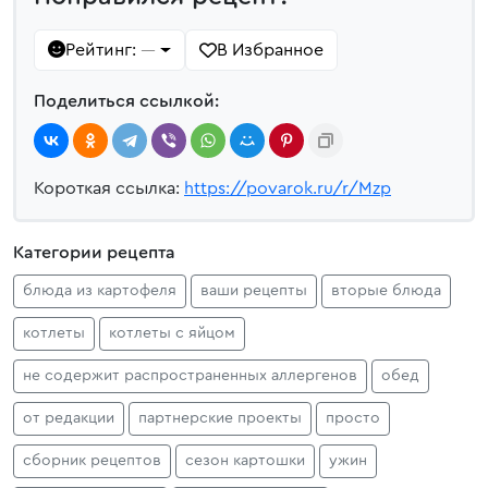
Рейтинг:
В Избранное
—
Поделиться ссылкой:
Короткая ссылка:
https://povarok.ru/r/Mzp
Категории рецепта
блюда из картофеля
ваши рецепты
вторые блюда
котлеты
котлеты с яйцом
не содержит распространенных аллергенов
обед
от редакции
партнерские проекты
просто
сборник рецептов
сезон картошки
ужин