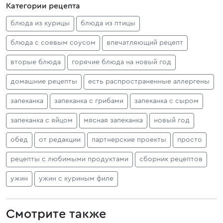
Категории рецепта
блюда из курицы
блюда из птицы
блюда с соевым соусом
впечатляющий рецепт
вторые блюда
горячие блюда на новый год
домашние рецепты
есть распространенные аллергены
запеканка
запеканка с грибами
запеканка с сыром
запеканка с яйцом
мясная запеканка
новый год
обед
от редакции
партнерские проекты
просто
рецепты с любимыми продуктами
сборник рецептов
ужин
ужин с куриным филе
Смотрите также