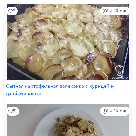
8
1 ч 20 мин
Сытная картофельная запеканка с курицей и
грибами опята
51
1 ч 20 мин