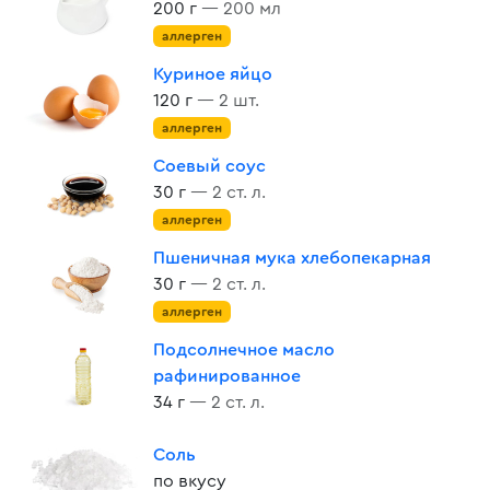
200 г
— 200 мл
аллерген
Куриное яйцо
120 г
— 2 шт.
аллерген
Соевый соус
30 г
— 2 ст. л.
аллерген
Пшеничная мука хлебопекарная
30 г
— 2 ст. л.
аллерген
Подсолнечное масло
рафинированное
34 г
— 2 ст. л.
Соль
по вкусу