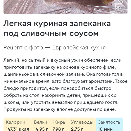
Легкая куриная запеканка
под сливочным соусом
Рецепт с фото —
Европейская кухня
Легкий, но сытный и вкусный ужин обеспечен, если
приготовить запеканку на основе куриного филе,
шампиньонов в сливочной заливке. Она готовится в
минимальное время, зато благоухает ароматами. Такое
блюдо пригодится, если понадобиться быстро
собрать на стол, накормить детей, пришедших со
школы, или угостить внезапно пришедшего гостя.
Продукты на запеканку вполне доступны по цене.
Калории
Белки
Жиры
Углеводы
Занятость
147.31 ккал
14.95 г
7.98 г
2.75 г
10 мин