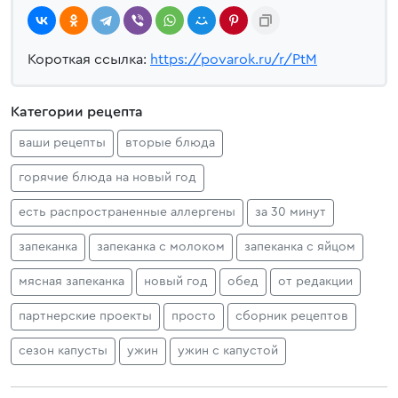
Короткая ссылка:
https://povarok.ru/r/PtM
Категории рецепта
ваши рецепты
вторые блюда
горячие блюда на новый год
есть распространенные аллергены
за 30 минут
запеканка
запеканка с молоком
запеканка с яйцом
мясная запеканка
новый год
обед
от редакции
партнерские проекты
просто
сборник рецептов
сезон капусты
ужин
ужин с капустой