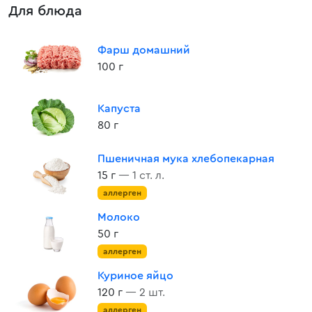
Для блюда
Фарш домашний
100 г
Капуста
80 г
Пшеничная мука хлебопекарная
15 г
— 1 ст. л.
аллерген
Молоко
50 г
аллерген
Куриное яйцо
120 г
— 2 шт.
аллерген