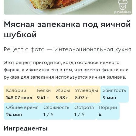
Мясная запеканка под яичной
шубкой
Рецепт с фото —
Интернациональная кухня
Этот рецепт пригодится, когда осталось немного
фарша, а изюминка его в том, что вместо фольги или
рукава для запекания используется яичная заливка.
Калории
Белки
Жиры
Углеводы
Занятость
148.07 ккал
9.41 г
9.38 г
5.07 г
9 мин
Общее время
Сложность
Острота
Порции
24 мин
1
/ 5
1
/ 5
4
Ингредиенты