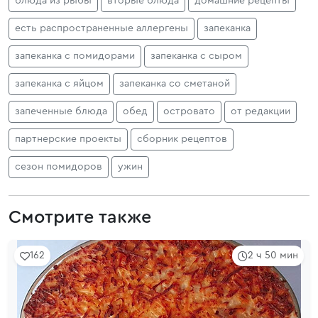
блюда из рыбы
вторые блюда
домашние рецепты
есть распространенные аллергены
запеканка
запеканка с помидорами
запеканка с сыром
запеканка с яйцом
запеканка со сметаной
запеченные блюда
обед
островато
от редакции
партнерские проекты
сборник рецептов
сезон помидоров
ужин
Смотрите также
162
2 ч 50 мин