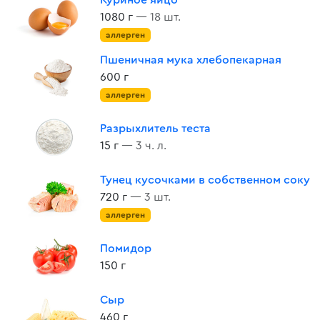
Куриное яйцо
1080 г
— 18 шт.
аллерген
Пшеничная мука хлебопекарная
600 г
аллерген
Разрыхлитель теста
15 г
— 3 ч. л.
Тунец кусочками в собственном соку
720 г
— 3 шт.
аллерген
Помидор
150 г
Сыр
460 г