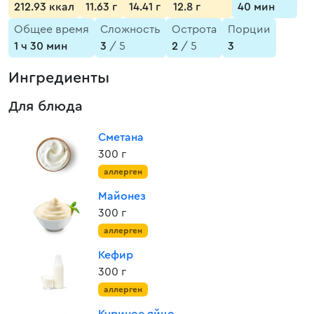
212.93 ккал
11.63 г
14.41 г
12.8 г
40 мин
Общее время
Сложность
Острота
Порции
1 ч 30 мин
3
/ 5
2
/ 5
3
Ингредиенты
Для блюда
Сметана
300 г
аллерген
Майонез
300 г
аллерген
Кефир
300 г
аллерген