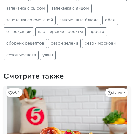
запеканка с сыром
запеканка с яйцом
запеканка со сметаной
запеченные блюда
обед
от редакции
партнерские проекты
просто
сборник рецептов
сезон зелени
сезон моркови
сезон чеснока
ужин
Смотрите также
504
35 мин