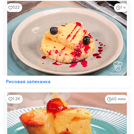
522
1 ч
Рисовая запеканка
1.2K
40 мин