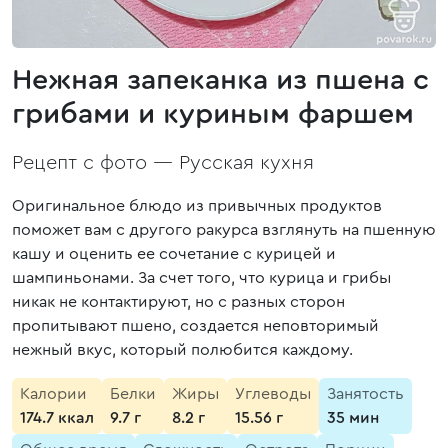
Нежная запеканка из пшена с
грибами и куриным фаршем
Рецепт с фото —
Русская кухня
Оригинальное блюдо из привычных продуктов
поможет вам с другого ракурса взглянуть на пшенную
кашу и оценить ее сочетание с курицей и
шампиньонами. За счет того, что курица и грибы
никак не контактируют, но с разных сторон
пропитывают пшено, создается неповторимый
нежный вкус, который полюбится каждому.
Калории
Белки
Жиры
Углеводы
Занятость
174.7 ккал
9.7 г
8.2 г
15.56 г
35 мин