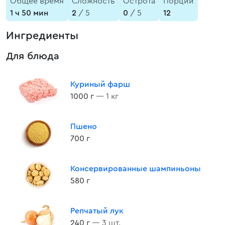
Общее время
Сложность
Острота
Порции
1 ч 50 мин
2
/ 5
0
/ 5
12
Ингредиенты
Для блюда
Куриный фарш
1000 г
— 1 кг
Пшено
700 г
Консервированные шампиньоны
580 г
Репчатый лук
240 г
— 3 шт.