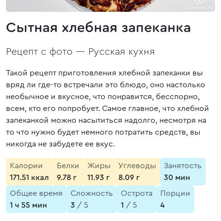
Сытная хлебная запеканка
Рецепт с фото —
Русская кухня
Такой рецепт приготовления хлебной запеканки вы
вряд ли где-то встречали это блюдо, оно настолько
необычное и вкусное, что понравится, бесспорно,
всем, кто его попробует. Самое главное, что хлебной
запеканкой можно насытиться надолго, несмотря на
то что нужно будет немного потратить средств, вы
никогда не забудете ее вкус.
Калории
Белки
Жиры
Углеводы
Занятость
171.51 ккал
9.78 г
11.93 г
8.09 г
30 мин
Общее время
Сложность
Острота
Порции
1 ч 55 мин
3
/ 5
1
/ 5
4