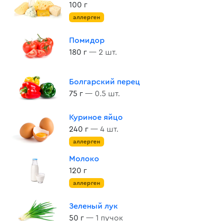
100 г
аллерген
Помидор
180 г
— 2 шт.
Болгарский перец
75 г
— 0.5 шт.
Куриное яйцо
240 г
— 4 шт.
аллерген
Молоко
120 г
аллерген
Зеленый лук
50 г
— 1 пучок