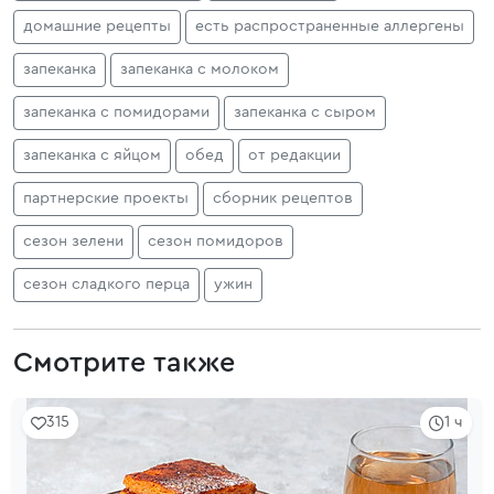
домашние рецепты
есть распространенные аллергены
запеканка
запеканка с молоком
запеканка с помидорами
запеканка с сыром
запеканка с яйцом
обед
от редакции
партнерские проекты
сборник рецептов
сезон зелени
сезон помидоров
сезон сладкого перца
ужин
Смотрите также
315
1 ч