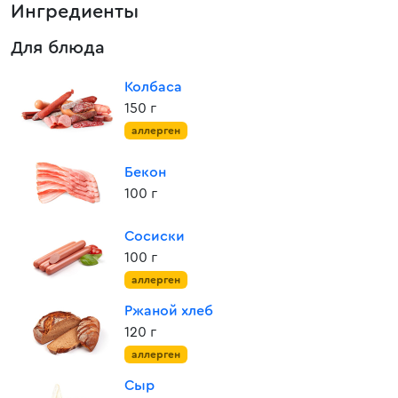
Ингредиенты
Для блюда
Колбаса
150 г
аллерген
Бекон
100 г
Сосиски
100 г
аллерген
Ржаной хлеб
120 г
аллерген
Сыр