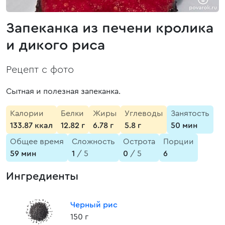
Запеканка из печени кролика
и дикого риса
Рецепт с фото
Сытная и полезная запеканка.
Калории
Белки
Жиры
Углеводы
Занятость
133.87 ккал
12.82 г
6.78 г
5.8 г
50 мин
Общее время
Сложность
Острота
Порции
59 мин
1
/ 5
0
/ 5
6
Ингредиенты
Черный рис
150 г