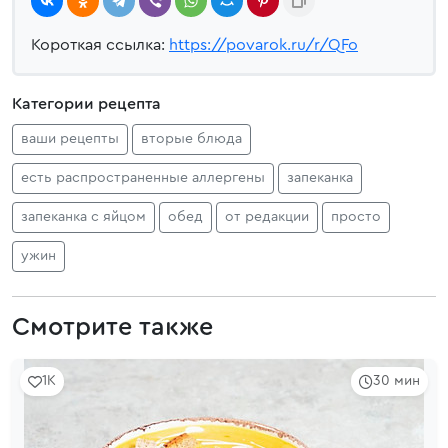
Короткая ссылка:
https://povarok.ru/r/QFo
Категории рецепта
ваши рецепты
вторые блюда
есть распространенные аллергены
запеканка
запеканка с яйцом
обед
от редакции
просто
ужин
Смотрите также
1K
30 мин