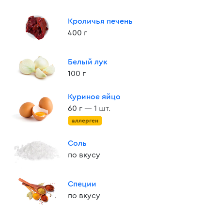
Кроличья печень
400 г
Белый лук
100 г
Куриное яйцо
60 г
— 1 шт.
аллерген
Соль
по вкусу
Специи
по вкусу