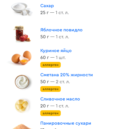
Сахар
25 г
— 1 ст. л.
Яблочное повидло
50 г
— 1 ст. л.
Куриное яйцо
60 г
— 1 шт.
аллерген
Сметана 20% жирности
50 г
— 2 ст. л.
аллерген
Сливочное масло
20 г
— 1 ст. л.
аллерген
Панировочные сухари