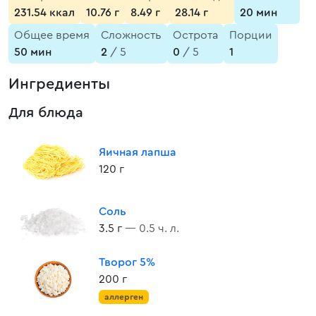
231.54 ккал
10.76 г
8.49 г
28.14 г
20 мин
Общее время
Сложность
Острота
Порции
50 мин
2
/ 5
0
/ 5
1
Ингредиенты
Для блюда
Яичная лапша
120 г
Соль
3.5 г
— 0.5 ч. л.
Творог 5%
200 г
аллерген