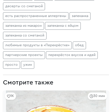
десерты со сметаной
есть распространенные аллергены
запеканка
запеканка из макарон
запеканка с яйцом
запеканка со сметаной
любимые продукты в «Перекрёстке»
обед
партнерские проекты
перекрёсток вкусов и идей
просто
ужин
Смотрите также
1K
30 мин