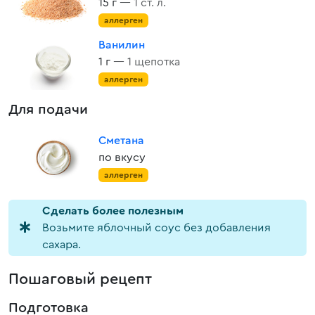
15 г
— 1 ст. л.
аллерген
Ванилин
1 г
— 1 щепотка
аллерген
Для подачи
Сметана
по вкусу
аллерген
Cделать более полезным
Возьмите яблочный соус без добавления
сахара.
Пошаговый рецепт
Подготовка