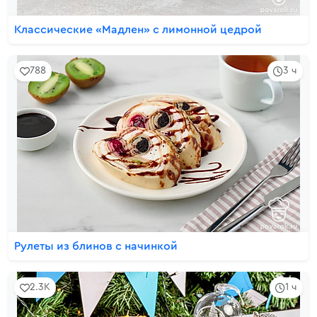
Классические «Мадлен» с лимонной цедрой
788
3 ч
Рулеты из блинов с начинкой
2.3K
1 ч