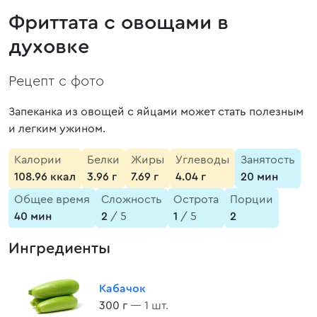
Фриттата с овощами в
духовке
Рецепт с фото
Запеканка из овощей с яйцами может стать полезным
и легким ужином.
Калории
Белки
Жиры
Углеводы
Занятость
108.96 ккал
3.96 г
7.69 г
4.04 г
20 мин
Общее время
Сложность
Острота
Порции
40 мин
2
/ 5
1
/ 5
2
Ингредиенты
Кабачок
300 г
— 1 шт.