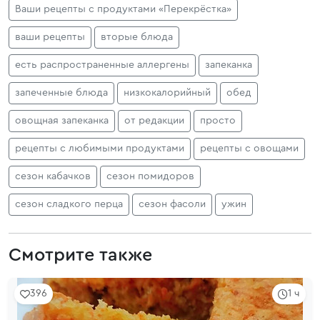
Ваши рецепты с продуктами «Перекрёстка»
ваши рецепты
вторые блюда
есть распространенные аллергены
запеканка
запеченные блюда
низкокалорийный
обед
овощная запеканка
от редакции
просто
рецепты с любимыми продуктами
рецепты с овощами
сезон кабачков
сезон помидоров
сезон сладкого перца
сезон фасоли
ужин
Смотрите также
396
1 ч