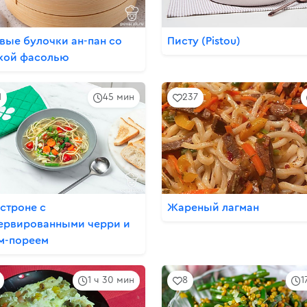
вые булочки ан-пан со
Писту (Pistou)
кой фасолью
1
45 мин
237
строне с
Жареный лагман
ервированными черри и
м-пореем
1 ч 30 мин
8
1