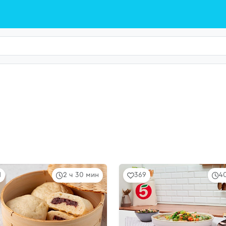
1
2 ч 30 мин
369
4