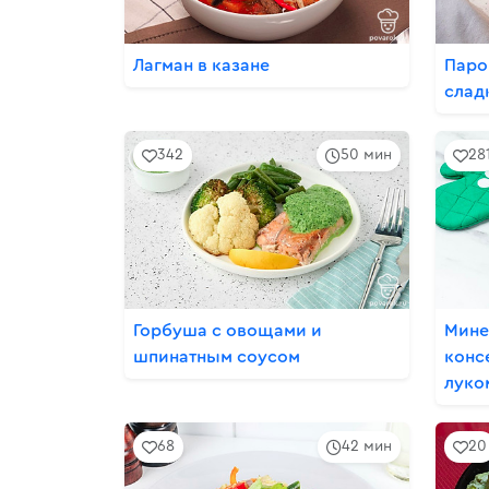
Лагман в казане
Паро
слад
342
50 мин
28
Горбуша с овощами и
Мине
шпинатным соусом
конс
луко
68
42 мин
20