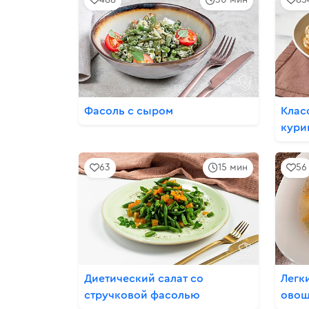
Фасоль с сыром
Клас
кури
63
15 мин
56
Диетический салат со
Легк
стручковой фасолью
ово