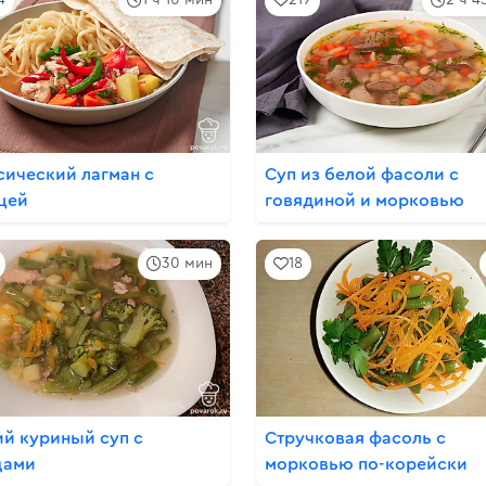
сический лагман с
Суп из белой фасоли с
цей
говядиной и морковью
30 мин
18
ий куриный суп с
Стручковая фасоль с
щами
морковью по-корейски