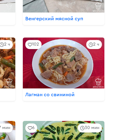
Венгерский мясной суп
2 ч
102
2 ч
Лагман со свининой
7 мин
6
30 мин