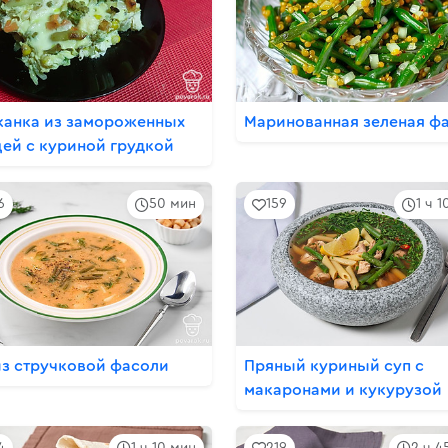
канка из замороженных
Маринованная зеленая ф
ей с куриной грудкой
6
50 мин
159
1 ч 
из стручковой фасоли
Пряный куриный суп с
макаронами и кукурузой
4
1 ч 10 мин
219
2 ч 4