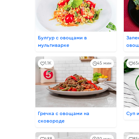
Булгур с овощами в
Запе
мультиварке
овощ
1.1K
45 мин
65
Гречка с овощами на
Суп 
сковороде
488
30 мин
85