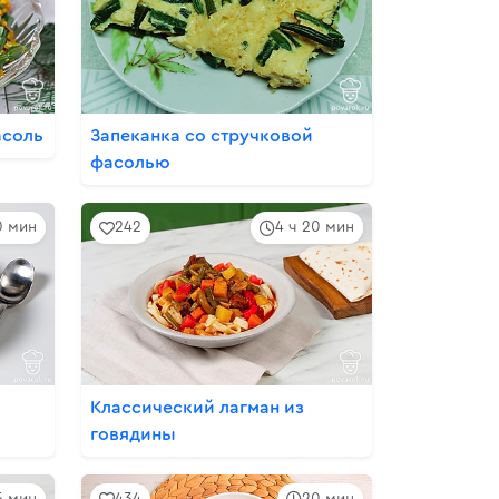
асоль
Запеканка со стручковой
фасолью
10 мин
242
4 ч 20 мин
Классический лагман из
говядины
5 мин
434
20 мин