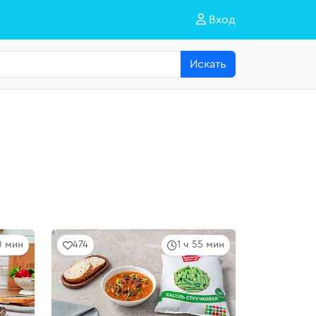
Вход
Искать
0 мин
474
1 ч 55 мин