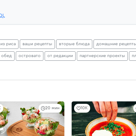
QL
из риса
ваши рецепты
вторые блюда
домашние рецепт
обед
островато
от редакции
партнерские проекты
п
K
20 мин
10K