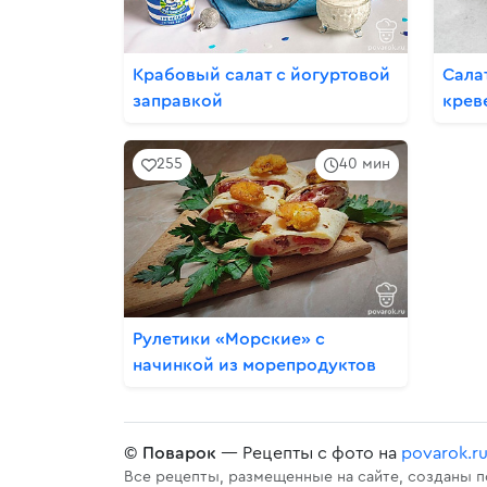
Крабовый салат с йогуртовой
Сала
заправкой
крев
255
40 мин
Рулетики «Морские» с
начинкой из морепродуктов
©
Поварок
— Рецепты с фото на
povarok.r
Все рецепты, размещенные на сайте, созданы 