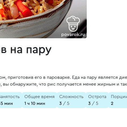
в на пару
, приготовив его в пароварке. Еда на пару является дие
, вы обнаружите, что рис получается менее жирным и та
Занятость
Общее время
Сложность
Острота
Порци
35 мин
1 ч 10 мин
3
/ 5
3
/ 5
2