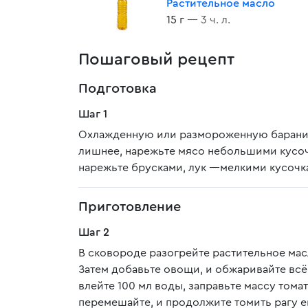
Растительное масло
15 г
— 3 ч. л.
Пошаговый рецепт
Подготовка
Шаг 1
Охлажденную или размороженную баранин
лишнее, нарежьте мясо небольшими кусочк
нарежьте брусками, лук —мелкими кусочка
Приготовление
Шаг 2
В сковороде разогрейте растительное мас
Затем добавьте овощи, и обжаривайте вс
влейте 100 мл воды, заправьте массу тома
перемешайте, и продолжите томить рагу е