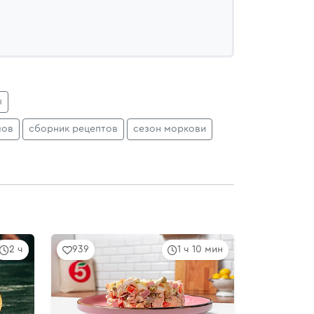
ы
лов
сборник рецептов
сезон моркови
2 ч
939
1 ч 10 мин