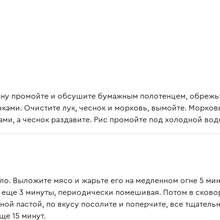
у промойте и обсушите бумажным полотенцем, обрежь
ами. Очистите лук, чеснок и морковь, вымойте. Морков
ми, а чеснок раздавите. Рис промойте под холодной вод
ло. Выложите мясо и жарьте его на медленном огне 5 мин
ё еще 3 минуты, периодически помешивая. Потом в сков
тной пастой, по вкусу посолите и поперчите, все тщатель
ще 15 минут.