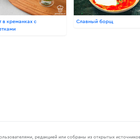
т в креманках с
Славный борщ
етками
u
пользователями, редакцией или собраны из открытых источнико