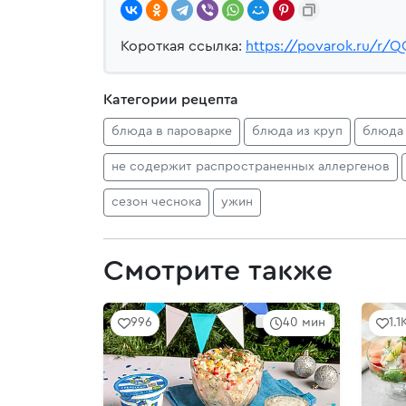
Короткая ссылка:
https://povarok.ru/r/Q
Категории рецепта
блюда в пароварке
блюда из круп
блюда 
не содержит распространенных аллергенов
сезон чеснока
ужин
Смотрите также
996
40 мин
1.1