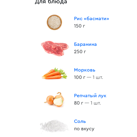
Для блюда
Рис «басмати»
150 г
Баранина
250 г
Морковь
100 г
— 1 шт.
Репчатый лук
80 г
— 1 шт.
Соль
по вкусу