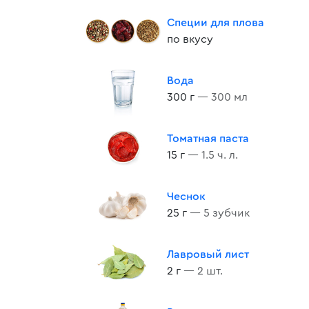
Специи для плова
по вкусу
Вода
300 г
— 300 мл
Томатная паста
15 г
— 1.5 ч. л.
Чеснок
25 г
— 5 зубчик
Лавровый лист
2 г
— 2 шт.