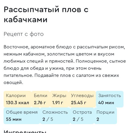
Рассыпчатый плов с
кабачками
Рецепт с фото
Восточное, ароматное блюдо с рассыпчатым рисом,
нежным кабачком, золотистым цветом и вкусом
любимых специй и пряностей. Полноценное, сытное
блюдо для обеда и ужина, при этом очень
питательное. Подавайте плов с салатом из свежих
овощей.
Калории
Белки
Жиры
Углеводы
Занятость
130.3 ккал
2.76 г
1.91 г
25.45 г
40 мин
Общее время
Сложность
Острота
Порции
55 мин
2
/ 5
2
/ 5
2
Ингредиенты