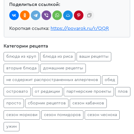
Поделиться ссылкой:
Короткая ссылка:
https://povarok.ru/r/QQR
Категории рецепта
блюда из круп
блюда из риса
ваши рецепты
вторые блюда
домашние рецепты
не содержит распространенных аллергенов
обед
островато
от редакции
партнерские проекты
плов
просто
сборник рецептов
сезон кабачков
сезон моркови
сезон помидоров
сезон чеснока
ужин