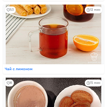
53
12 мин
Чай с лимоном
8
15 мин