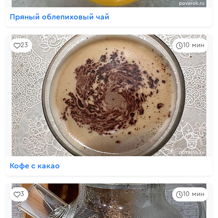
Пряный облепиховый чай
23
10 мин
Кофе с какао
3
10 мин