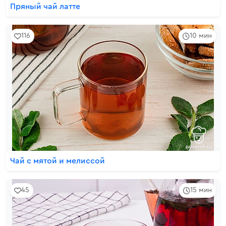
Пряный чай латте
116
10 мин
Чай с мятой и мелиссой
45
15 мин