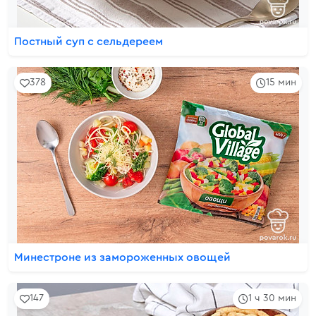
Постный суп с сельдереем
378
15 мин
Минестроне из замороженных овощей
147
1 ч 30 мин