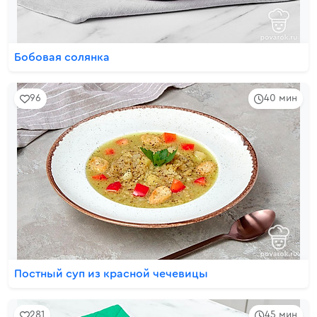
Бобовая солянка
96
40 мин
Постный суп из красной чечевицы
281
45 мин