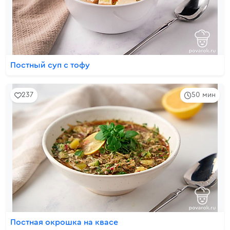
Постный суп с тофу
237
50 мин
Постная окрошка на квасе