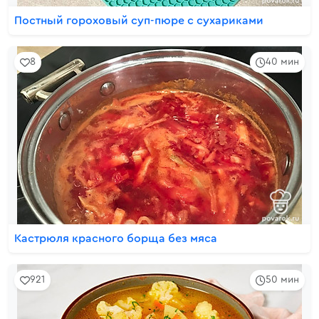
Постный гороховый суп-пюре с сухариками
8
40 мин
Кастрюля красного борща без мяса
921
50 мин