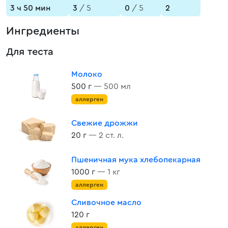
3 ч 50 мин
3
/ 5
0
/ 5
2
Ингредиенты
Для теста
Молоко
500 г
— 500 мл
аллерген
Свежие дрожжи
20 г
— 2 ст. л.
Пшеничная мука хлебопекарная
1000 г
— 1 кг
аллерген
Сливочное масло
120 г
аллерген