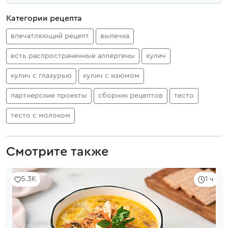
Категории рецепта
впечатляющий рецепт
выпечка
есть распространенные аллергены
кулич
кулич с глазурью
кулич с изюмом
партнерские проекты
сборник рецептов
тесто
тесто с молоком
Смотрите также
5.3K
1 ч