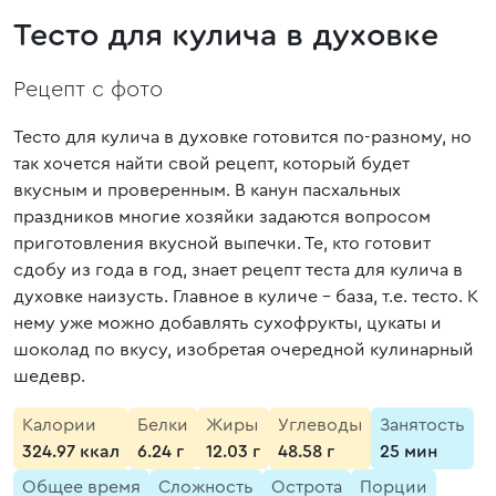
Тесто для кулича в духовке
Рецепт с фото
Тесто для кулича в духовке готовится по-разному, но
так хочется найти свой рецепт, который будет
вкусным и проверенным. В канун пасхальных
праздников многие хозяйки задаются вопросом
приготовления вкусной выпечки. Те, кто готовит
сдобу из года в год, знает рецепт теста для кулича в
духовке наизусть. Главное в куличе - база, т.е. тесто. К
нему уже можно добавлять сухофрукты, цукаты и
шоколад по вкусу, изобретая очередной кулинарный
шедевр.
Калории
Белки
Жиры
Углеводы
Занятость
324.97 ккал
6.24 г
12.03 г
48.58 г
25 мин
Общее время
Сложность
Острота
Порции