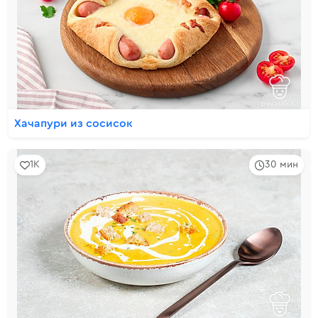
Хачапури из сосисок
1K
30 мин