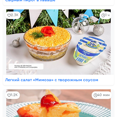
Сырный пирог в лаваше
2.3K
1 ч
Легкий салат «Мимоза» с творожным соусом
1.2K
40 мин