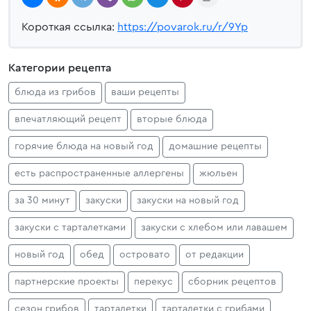
Короткая ссылка:
https://povarok.ru/r/9Yp
Категории рецепта
блюда из грибов
ваши рецепты
впечатляющий рецепт
вторые блюда
горячие блюда на новый год
домашние рецепты
есть распространенные аллергены
жюльен
за 30 минут
закуски
закуски на новый год
закуски с тарталетками
закуски с хлебом или лавашем
новый год
обед
островато
от редакции
партнерские проекты
перекус
сборник рецептов
сезон грибов
тарталетки
тарталетки с грибами