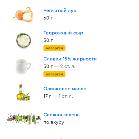
Репчатый лук
60 г
Творожный сыр
50 г
аллерген
Сливки 15% жирности
50 г
— 2 ст. л.
аллерген
Оливковое масло
17 г
— 1 ст. л.
Свежая зелень
по вкусу