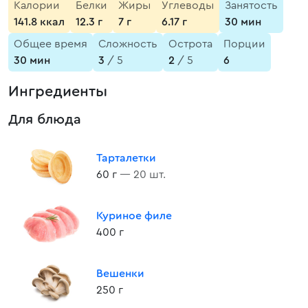
Калории
Белки
Жиры
Углеводы
Занятость
141.8 ккал
12.3 г
7 г
6.17 г
30 мин
Общее время
Сложность
Острота
Порции
30 мин
3
/ 5
2
/ 5
6
Ингредиенты
Для блюда
Тарталетки
60 г
— 20 шт.
Куриное филе
400 г
Вешенки
250 г