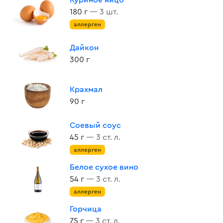
Куриное яйцо
180 г
— 3 шт.
аллерген
Дайкон
300 г
Крахмал
90 г
Соевый соус
45 г
— 3 ст. л.
аллерген
Белое сухое вино
54 г
— 3 ст. л.
аллерген
Горчица
75 г
— 3 ст. л.