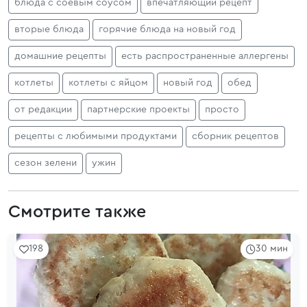
блюда с соевым соусом
впечатляющий рецепт
вторые блюда
горячие блюда на новый год
домашние рецепты
есть распространенные аллергены
котлеты
котлеты с яйцом
новый год
обед
от редакции
партнерские проекты
просто
рецепты с любимыми продуктами
сборник рецептов
сезон зелени
ужин
Смотрите также
198
30 мин