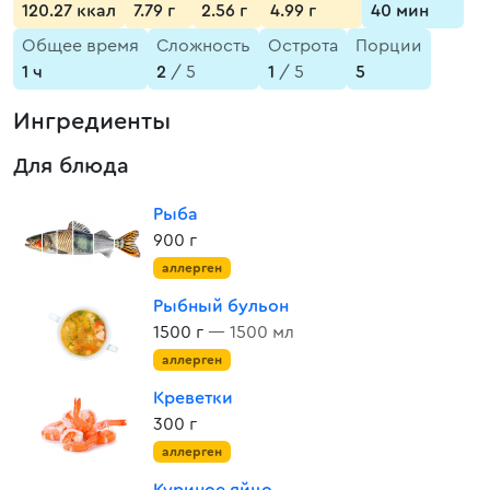
120.27 ккал
7.79 г
2.56 г
4.99 г
40 мин
Общее время
Сложность
Острота
Порции
1 ч
2
/ 5
1
/ 5
5
Ингредиенты
Для блюда
Рыба
900 г
аллерген
Рыбный бульон
1500 г
— 1500 мл
аллерген
Креветки
300 г
аллерген