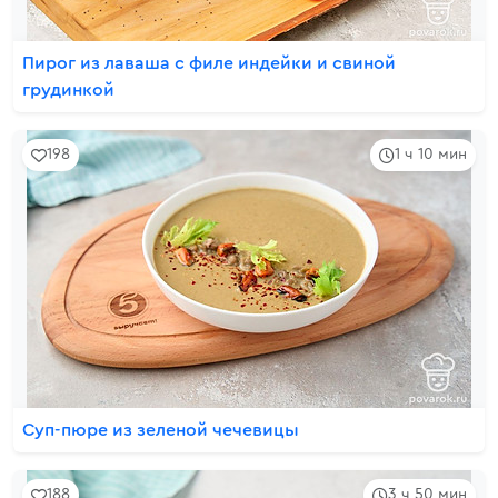
Пирог из лаваша с филе индейки и свиной
грудинкой
198
1 ч 10 мин
Суп-пюре из зеленой чечевицы
188
3 ч 50 мин