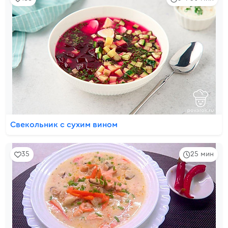
Cвекольник с сухим вином
35
25 мин