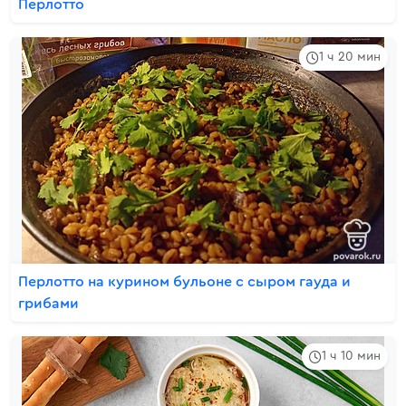
Перлотто
1 ч 20 мин
Перлотто на курином бульоне с сыром гауда и
грибами
1 ч 10 мин