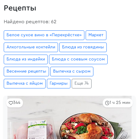
Рецепты
Найдено рецептов: 62
Белое сухое вино в «Перекрёстке»
Маркет
Алкогольные коктейли
Блюда из говядины
Блюда из индейки
Блюда с соевым соусом
Весенние рецепты
Выпечка с сыром
Выпечка с яйцом
Гарниры
Еще 74
344
1 ч 25 мин