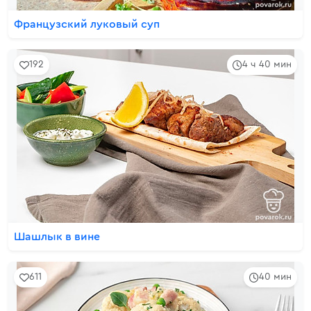
Французский луковый суп
192
4 ч 40 мин
Шашлык в вине
611
40 мин