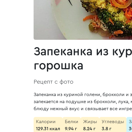
Запеканка из ку
горошка
Рецепт с фото
Запеканка из куриной голени, брокколи и
запекается на подушке из брокколи, лука,
блюду нежный вкус и связывает все ингр
Калории
Белки
Жиры
Углеводы
З
129.31 ккал
9.94 г
8.24 г
3.8 г
3