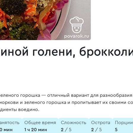
риной голени, брокколи
 зеленого горошка — отличный вариант для разнообрази
 моркови и зеленого горошка и пропитывает их своими с
едиенты воедино.
анятость
Общее время
Сложность
Острота
Порции
0 мин
1 ч 20 мин
2
/ 5
2
/ 5
5