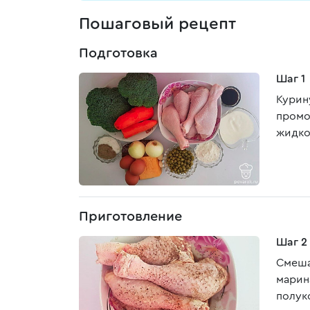
Пошаговый рецепт
Подготовка
Шаг 1
Курин
промо
жидко
Приготовление
Шаг 2
Смеша
марин
полук