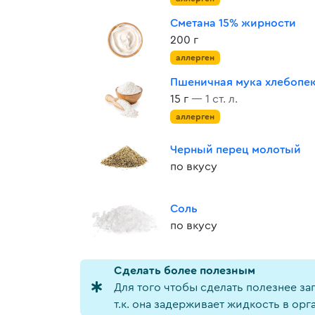
Сметана 15% жирности
200 г
аллерген
Пшеничная мука хлебопе
15 г
— 1 ст. л.
аллерген
Черный перец молотый
по вкусу
Соль
по вкусу
Cделать более полезным
Для того чтобы сделать полезнее за
т.к. она задерживает жидкость в орга