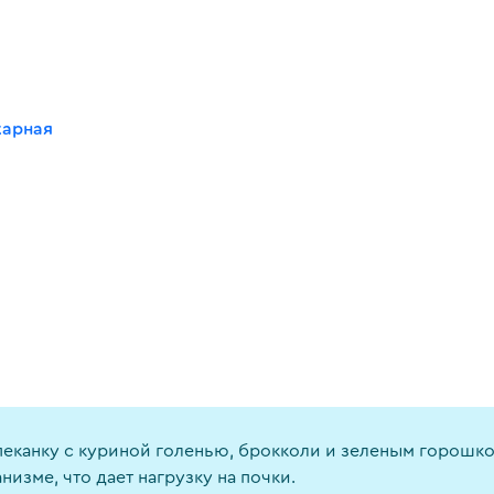
карная
пеканку с куриной голенью, брокколи и зеленым горошко
низме, что дает нагрузку на почки.