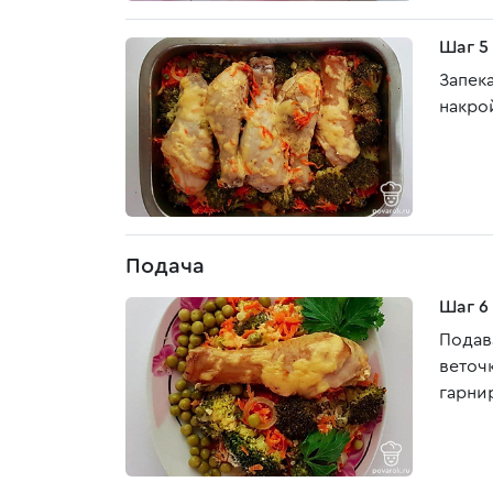
Шаг 5
Запека
накро
Подача
Шаг 6
Подав
веточ
гарни