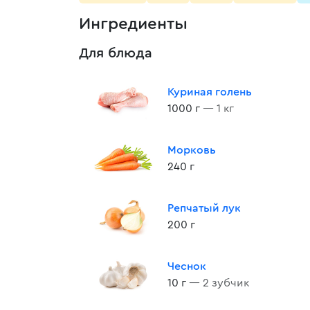
Ингредиенты
Для блюда
Куриная голень
1000 г
— 1 кг
Морковь
240 г
Репчатый лук
200 г
Чеснок
10 г
— 2 зубчик