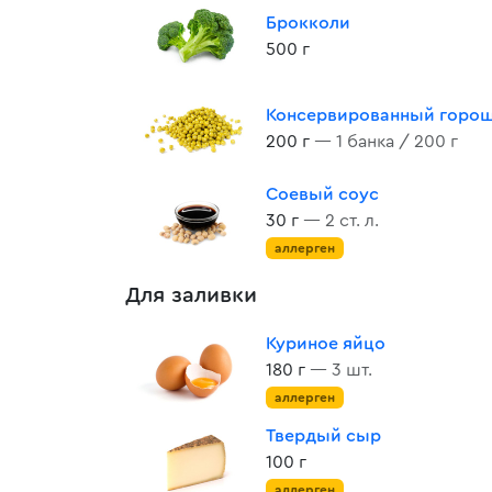
Брокколи
500 г
Консервированный горо
200 г
— 1 банка / 200 г
Соевый соус
30 г
— 2 ст. л.
аллерген
Для заливки
Куриное яйцо
180 г
— 3 шт.
аллерген
Твердый сыр
100 г
аллерген