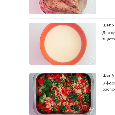
Шаг 3
Для п
тщате
Шаг 4
В фор
распр