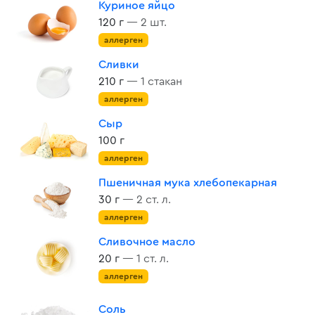
Куриное яйцо
120 г
— 2 шт.
аллерген
Сливки
210 г
— 1 стакан
аллерген
Сыр
100 г
аллерген
Пшеничная мука хлебопекарная
30 г
— 2 ст. л.
аллерген
Сливочное масло
20 г
— 1 ст. л.
аллерген
Соль