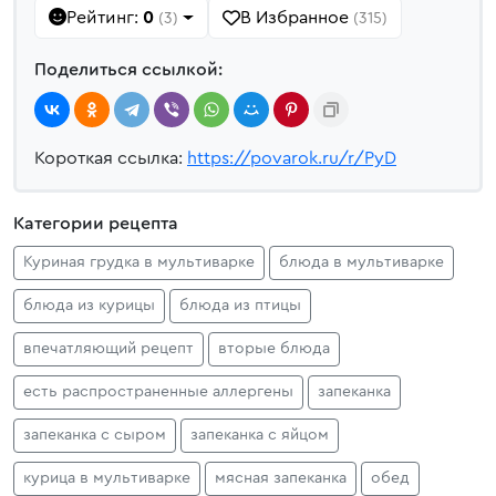
Рейтинг:
0
В Избранное
(3)
(315)
Поделиться ссылкой:
Короткая ссылка:
https://povarok.ru/r/PyD
Категории рецепта
Куриная грудка в мультиварке
блюда в мультиварке
блюда из курицы
блюда из птицы
впечатляющий рецепт
вторые блюда
есть распространенные аллергены
запеканка
запеканка с сыром
запеканка с яйцом
курица в мультиварке
мясная запеканка
обед