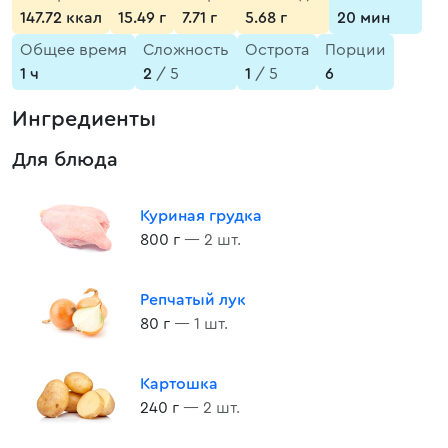
147.72 ккал
15.49 г
7.71 г
5.68 г
20 мин
Общее время
Сложность
Острота
Порции
1 ч
2
/ 5
1
/ 5
6
Ингредиенты
Для блюда
Куриная грудка
800 г
— 2 шт.
Репчатый лук
80 г
— 1 шт.
Картошка
240 г
— 2 шт.