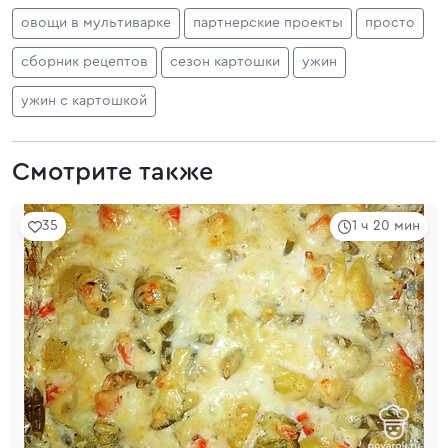
овощи в мультиварке
партнерские проекты
просто
сборник рецептов
сезон картошки
ужин
ужин с картошкой
Смотрите также
35
1 ч 20 мин