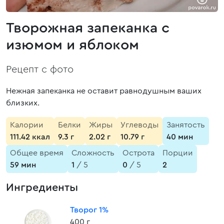
Творожная запеканка с
изюмом и яблоком
Рецепт с фото
Нежная запеканка не оставит равнодушным ваших
близких.
Калории
Белки
Жиры
Углеводы
Занятость
111.42 ккал
9.3 г
2.02 г
10.79 г
40 мин
Общее время
Сложность
Острота
Порции
59 мин
1
/ 5
0
/ 5
2
Ингредиенты
Творог 1%
400 г