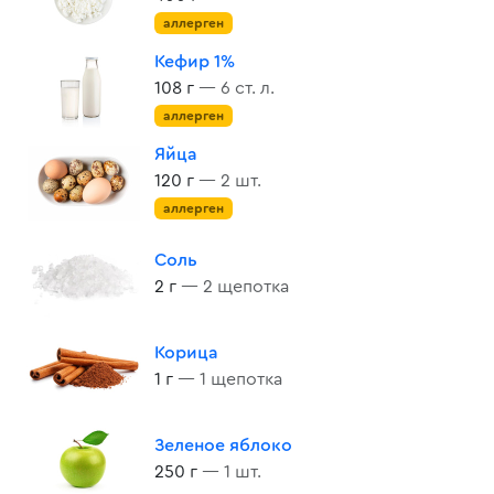
аллерген
Кефир 1%
108 г
— 6 ст. л.
аллерген
Яйца
120 г
— 2 шт.
аллерген
Соль
2 г
— 2 щепотка
Корица
1 г
— 1 щепотка
Зеленое яблоко
250 г
— 1 шт.