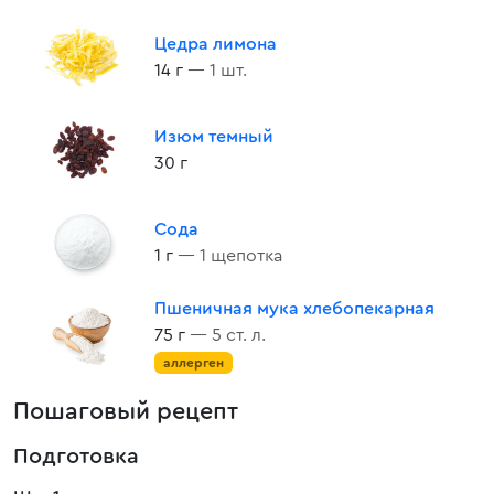
Цедра лимона
14 г
— 1 шт.
Изюм темный
30 г
Сода
1 г
— 1 щепотка
Пшеничная мука хлебопекарная
75 г
— 5 ст. л.
аллерген
Пошаговый рецепт
Подготовка