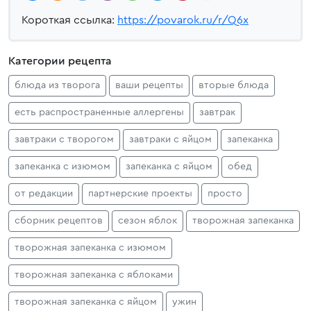
Короткая ссылка:
https://povarok.ru/r/Q6x
Категории рецепта
блюда из творога
ваши рецепты
вторые блюда
есть распространенные аллергены
завтрак
завтраки с творогом
завтраки с яйцом
запеканка
запеканка с изюмом
запеканка с яйцом
обед
от редакции
партнерские проекты
просто
сборник рецептов
сезон яблок
творожная запеканка
творожная запеканка с изюмом
творожная запеканка с яблоками
творожная запеканка с яйцом
ужин