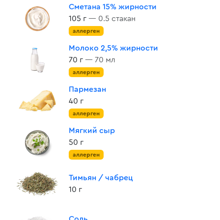
Сметана 15% жирности
105 г
— 0.5 стакан
аллерген
Молоко 2,5% жирности
70 г
— 70 мл
аллерген
Пармезан
40 г
аллерген
Мягкий сыр
50 г
аллерген
Тимьян / чабрец
10 г
Соль