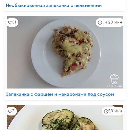
Необыкновенная запеканка с пельменями
51
1 ч 20 мин
Запеканка с фаршем и макаронами под соусом
3
50 мин