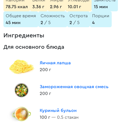
Калории
Белки
Жиры
Углеводы
Занятость
78.75 ккал
3.36 г
2.96 г
10.01 г
15 мин
Общее время
Сложность
Острота
Порции
45 мин
2
/ 5
2
/ 5
4
Ингредиенты
Для основного блюда
Яичная лапша
200 г
Замороженная овощная смесь
200 г
Куриный бульон
100 г
— 0.5 стакан