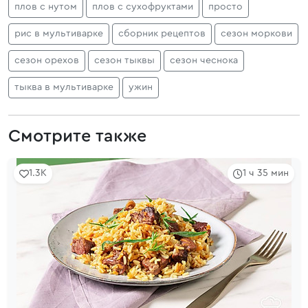
плов с нутом
плов с сухофруктами
просто
рис в мультиварке
сборник рецептов
сезон моркови
сезон орехов
сезон тыквы
сезон чеснока
тыква в мультиварке
ужин
Смотрите также
1.3K
1 ч 35 мин