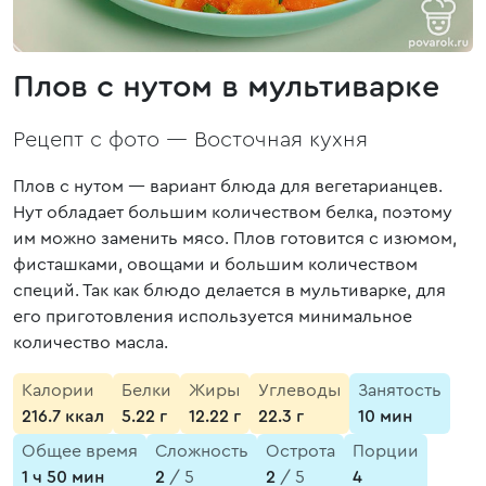
Плов с нутом в мультиварке
Рецепт с фото —
Восточная кухня
Плов с нутом — вариант блюда для вегетарианцев.
Нут обладает большим количеством белка, поэтому
им можно заменить мясо. Плов готовится с изюмом,
фисташками, овощами и большим количеством
специй. Так как блюдо делается в мультиварке, для
его приготовления используется минимальное
количество масла.
Калории
Белки
Жиры
Углеводы
Занятость
216.7 ккал
5.22 г
12.22 г
22.3 г
10 мин
Общее время
Сложность
Острота
Порции
1 ч 50 мин
2
/ 5
2
/ 5
4