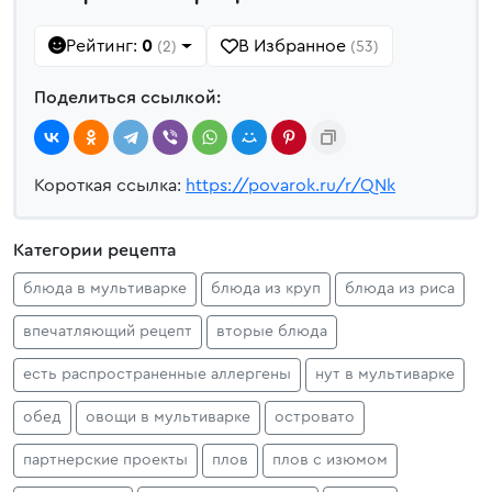
Рейтинг:
0
В Избранное
(2)
(53)
Поделиться ссылкой:
Короткая ссылка:
https://povarok.ru/r/QNk
Категории рецепта
блюда в мультиварке
блюда из круп
блюда из риса
впечатляющий рецепт
вторые блюда
есть распространенные аллергены
нут в мультиварке
обед
овощи в мультиварке
островато
партнерские проекты
плов
плов с изюмом