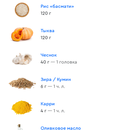
Рис «басмати»
120 г
Тыква
120 г
Чеснок
40 г
— 1 головка
Зира / Кумин
6 г
— 1 ч. л.
Карри
4 г
— 1 ч. л.
Оливковое масло