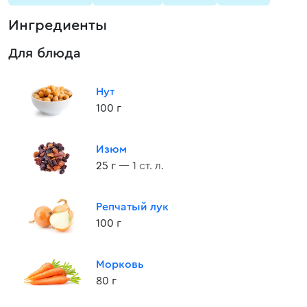
Ингредиенты
Для блюда
Нут
100 г
Изюм
25 г
— 1 ст. л.
Репчатый лук
100 г
Морковь
80 г