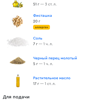
51 г
— 3 ст. л.
Фисташка
20 г
аллерген
Соль
7 г
— 1 ч. л.
Черный перец молотый
5 г
— 1 ч. л.
Растительное масло
17 г
— 1 ст. л.
Для подачи