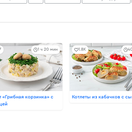
7
1 ч 20 мин
1.8K
4
т «Грибная корзинка» с
Котлеты из кабачков с с
цей