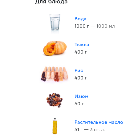
Для блюда
Вода
1000 г
— 1000 мл
Тыква
400 г
Рис
400 г
Изюм
50 г
Растительное масло
51 г
— 3 ст. л.