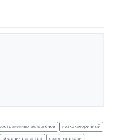
ространенных аллергенов
низкокалорийный
сборник рецептов
сезон моркови