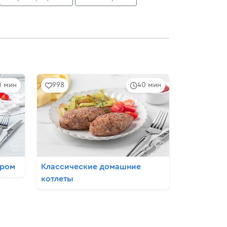
0 мин
998
40 мин
ыром
Классические домашние
котлеты