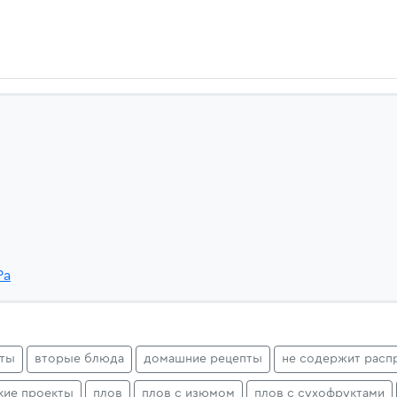
Pa
пты
вторые блюда
домашние рецепты
не содержит расп
кие проекты
плов
плов с изюмом
плов с сухофруктами