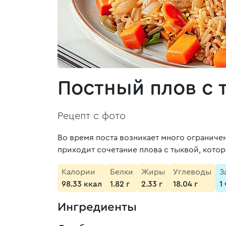
Постный плов с 
Рецепт с фото
Во время поста возникает много ограничен
приходит сочетание плова с тыквой, котор
Калории
Белки
Жиры
Углеводы
З
98.33 ккал
1.82 г
2.33 г
18.04 г
1
Ингредиенты