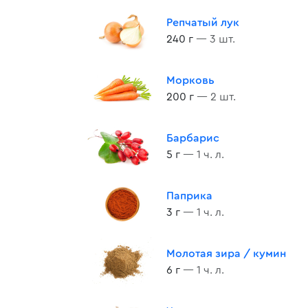
Репчатый лук
240 г
— 3 шт.
Морковь
200 г
— 2 шт.
Барбарис
5 г
— 1 ч. л.
Паприка
3 г
— 1 ч. л.
Молотая зира / кумин
6 г
— 1 ч. л.