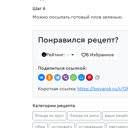
Шаг 6
Можно посыпать готовый плов зеленью.
Понравился рецепт?
Рейтинг:
В Избранное
—
Поделиться ссылкой:
Короткая ссылка:
https://povarok.ru/r/Q
Категории рецепта
блюда из круп
блюда из риса
ваши реце
обед
островато
от редакции
партнерс