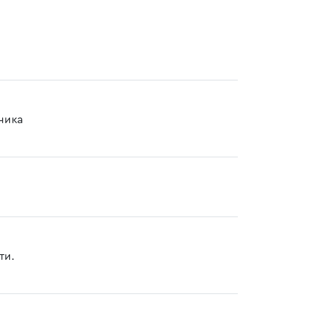
чика
ти.