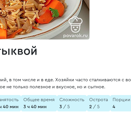
тыквой
ий, в том числе и в еде. Хозяйки часто сталкиваются с в
ое не только полезное и вкусное, но и сытное.
анятость
Общее время
Сложность
Острота
Порции
 ч 40 мин
3 ч 40 мин
3
/ 5
2
/ 5
4