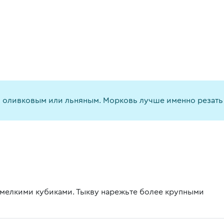
оливковым или льняным. Морковь лучше именно резать ку
а мелкими кубиками. Тыкву нарежьте более крупными