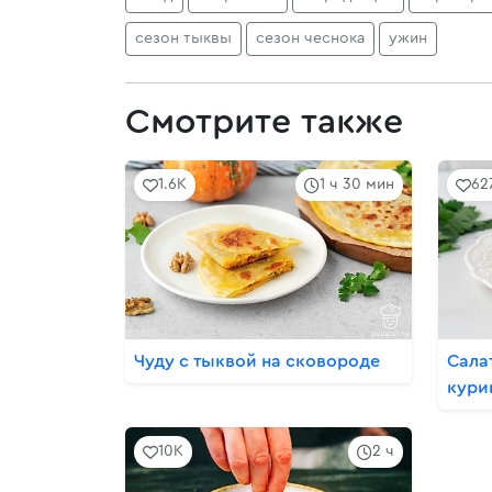
сезон тыквы
сезон чеснока
ужин
Смотрите также
1.6K
1 ч 30 мин
62
Чуду с тыквой на сковороде
Сала
кури
10K
2 ч