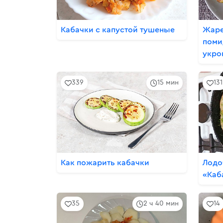
Кабачки с капустой тушеные
Жаре
поми
укро
339
15 мин
131
Как пожарить кабачки
Лодо
«Каб
35
2 ч 40 мин
14