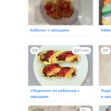
Кабачок с овощами
Каба
9
40 мин
5
«Лодочки» из кабачков с
Лодо
овощами
и ов
1 ч