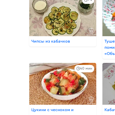
Чипсы из кабачков
Туше
поми
«Объ
40 мин
Цукини с чесноком и
Каба