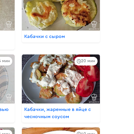
Кабачки с сыром
5 мин
20 мин
овью
Кабачки, жаренные в яйце с
чесночным соусом
5 мин
40 мин