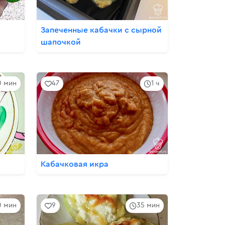
Запеченные кабачки с сырной
шапочкой
0 мин
47
1 ч
Кабачковая икра
0 мин
9
35 мин