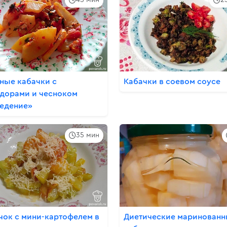
ные кабачки с
Кабачки в соевом соусе
дорами и чесноком
едение»
35 мин
чок с мини-картофелем в
Диетические маринован