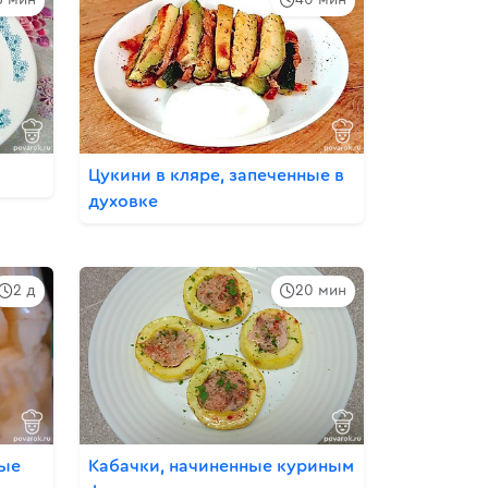
Цукини в кляре, запеченные в
духовке
2 д
20 мин
ные
Кабачки, начиненные куриным