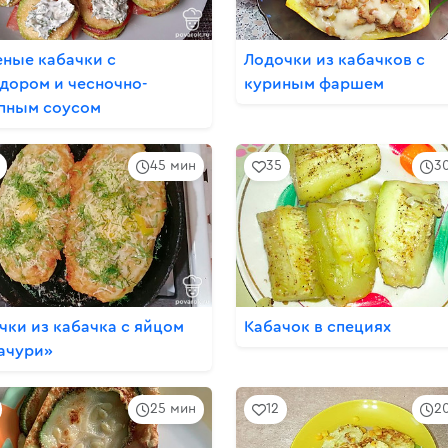
ные кабачки с
Лодочки из кабачков с
дором и чесночно-
куриным фаршем
пным соусом
45 мин
35
3
чки из кабачка с яйцом
Кабачок в специях
ачури»
25 мин
12
2