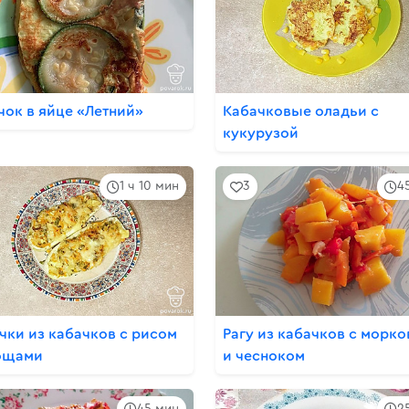
чок в яйце «Летний»
Кабачковые оладьи с
кукурузой
1 ч 10 мин
3
4
чки из кабачков с рисом
Рагу из кабачков с морк
ощами
и чесноком
45 мин
2