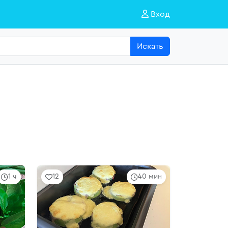
Вход
Искать
1 ч
12
40 мин