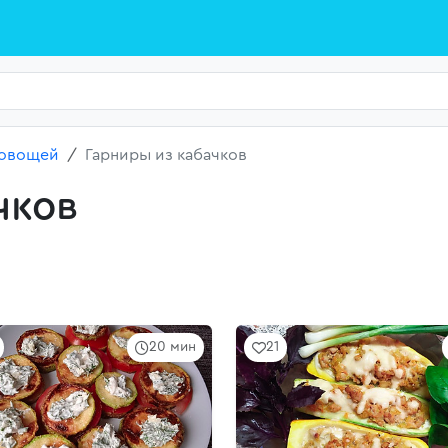
 овощей
Гарниры из кабачков
чков
20 мин
21