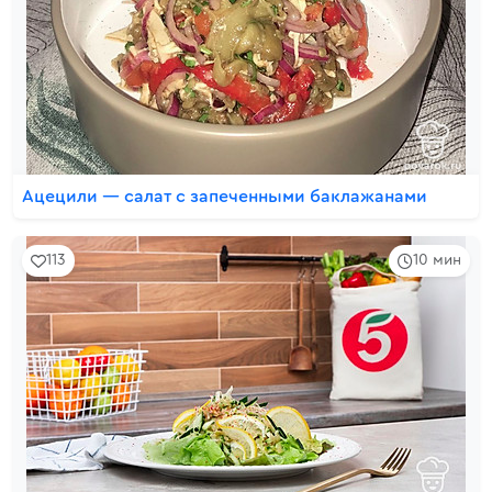
Ацецили — салат с запеченными баклажанами
113
10 мин