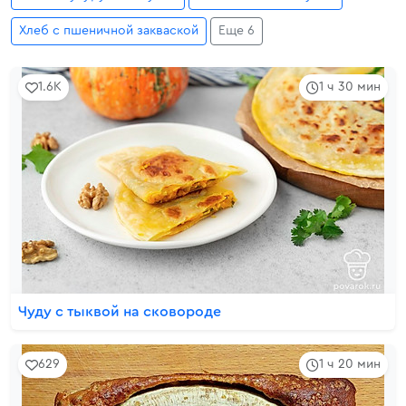
Хлеб с пшеничной закваской
Еще 6
1.6K
1 ч 30 мин
Чуду с тыквой на сковороде
629
1 ч 20 мин