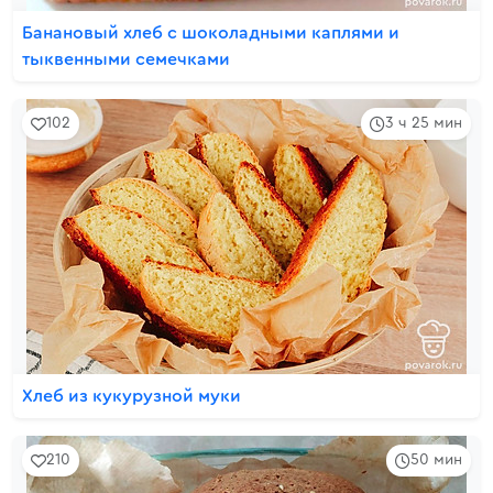
Банановый хлеб с шоколадными каплями и
тыквенными семечками
102
3 ч 25 мин
Хлеб из кукурузной муки
210
50 мин