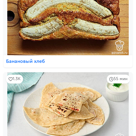
Банановый хлеб
1.3K
55 мин