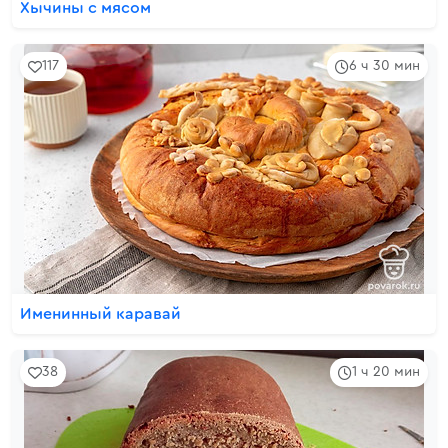
Хычины с мясом
117
6 ч 30 мин
Именинный каравай
38
1 ч 20 мин