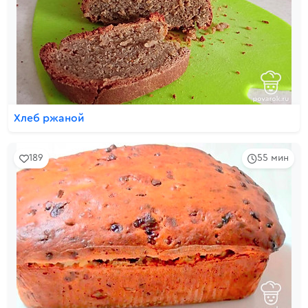
Хлеб ржаной
189
55 мин