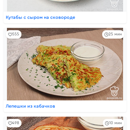
Кутабы с сыром на сковороде
555
25 мин
Лепешки из кабачков
498
10 мин