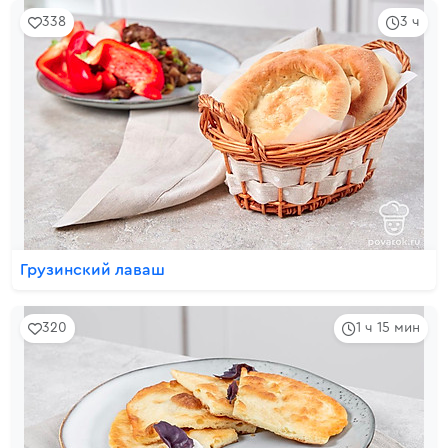
338
3 ч
Грузинский лаваш
320
1 ч 15 мин