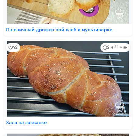
Пшеничный дрожжевой хлеб в мультиварке
42
2 ч 41 мин
Хала на закваске