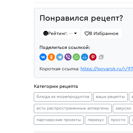
Понравился рецепт?
Рейтинг:
В Избранное
—
Поделиться ссылкой:
Короткая ссылка:
https://povarok.ru/r/9
Категории рецепта
блюда из морепродуктов
ваши рецепты
есть распространенные аллергены
закуски
партнерские проекты
перекус
просто