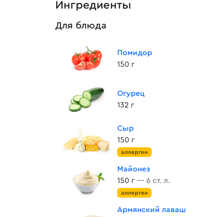
Ингредиенты
Для блюда
Помидор
150 г
Огурец
132 г
Сыр
150 г
аллерген
Майонез
150 г
— 6 ст. л.
аллерген
Армянский лаваш