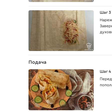
Шаг 3
Нареж
Завер
духов
Подача
Шаг 4
Перед
попол