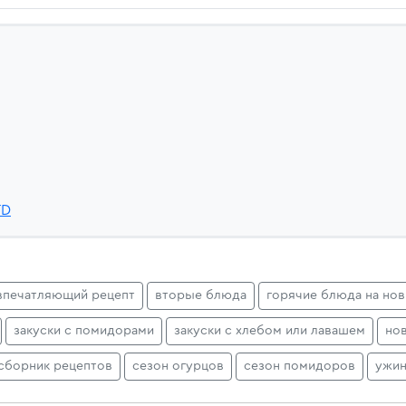
TD
впечатляющий рецепт
вторые блюда
горячие блюда на нов
закуски с помидорами
закуски с хлебом или лавашем
но
сборник рецептов
сезон огурцов
сезон помидоров
ужи