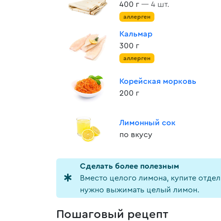
400 г
— 4 шт.
аллерген
Кальмар
300 г
аллерген
Корейская морковь
200 г
Лимонный сок
по вкусу
Cделать более полезным
Вместо целого лимона, купите отдел
нужно выжимать целый лимон.
Пошаговый рецепт