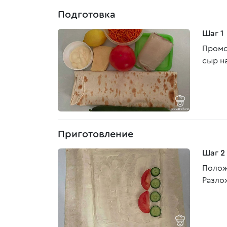
Подготовка
Шаг 1
Промо
сыр на
Приготовление
Шаг 2
Полож
Разло