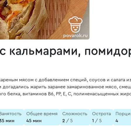
 с кальмарами, помидо
ареным мясом с добавлением специй, соусов и салата из
и догадались жарить заранее замаринованное мясо, смеши
ого белка, витаминов B6, PP, E, C, полиненасыщенных жи
Занятость
Общее время
Сложность
Острота
Порци
35 мин
45 мин
2
/ 5
1
/ 5
4