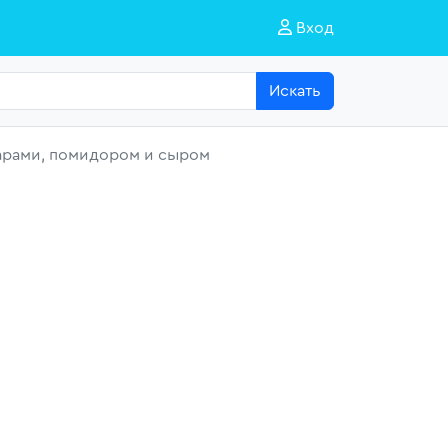
Вход
Искать
арами, помидором и сыром