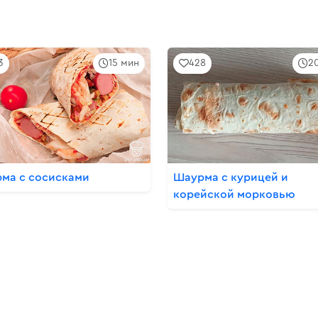
3
15 мин
428
2
ма с сосисками
Шаурма с курицей и
корейской морковью