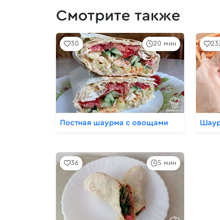
Смотрите также
30
20 мин
23
Постная шаурма с овощами
Шаур
36
5 мин