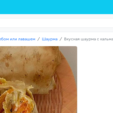
лебом или лавашем
Шаурма
Вкусная шаурма с кальм