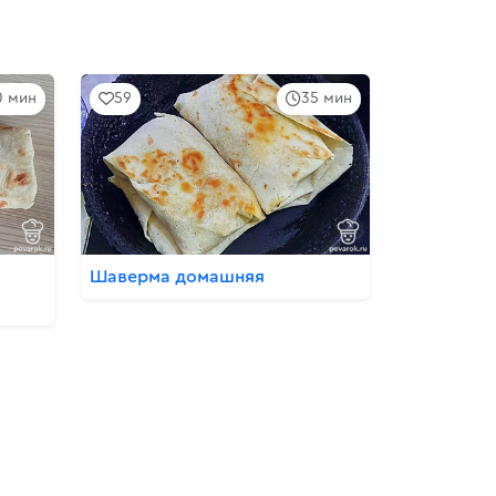
0 мин
59
35 мин
Шаверма домашняя