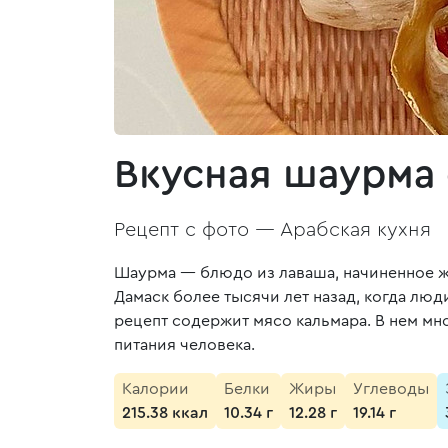
Вкусная шаурма
Рецепт с фото —
Арабская кухня
Шаурма — блюдо из лаваша, начиненное ж
Дамаск более тысячи лет назад, когда люд
рецепт содержит мясо кальмара. В нем мн
питания человека.
Калории
Белки
Жиры
Углеводы
215.38 ккал
10.34 г
12.28 г
19.14 г