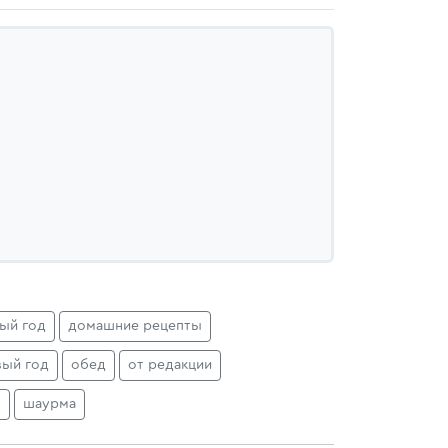
ый год
домашние рецепты
вый год
обед
от редакции
н
шаурма