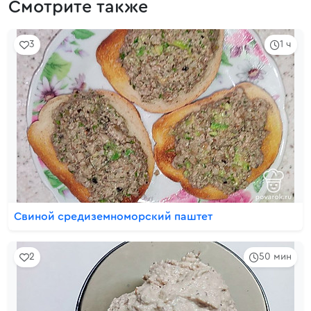
Смотрите также
3
1 ч
Свиной средиземноморский паштет
2
50 мин