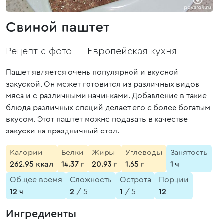
Свиной паштет
Рецепт с фото —
Европейская кухня
Пашет является очень популярной и вкусной
закуской. Он может готовится из различных видов
мяса и с различными начинками. Добавление в такие
блюда различных специй делает его с более богатым
вкусом. Этот паштет можно подавать в качестве
закуски на праздничный стол.
Калории
Белки
Жиры
Углеводы
Занятость
262.95 ккал
14.37 г
20.93 г
1.65 г
1 ч
Общее время
Сложность
Острота
Порции
12 ч
2
/ 5
1
/ 5
12
Ингредиенты