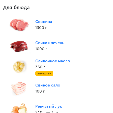
Для блюда
Свинина
1300 г
Свиная печень
1000 г
Сливочное масло
350 г
аллерген
Свиное сало
100 г
Репчатый лук
240 г
— 3 шт.