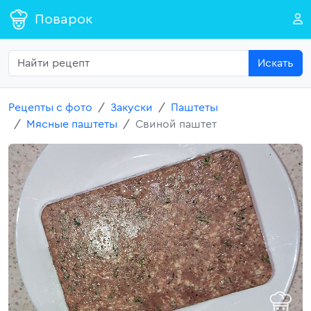
Поварок
Искать
Рецепты с фото
Закуски
Паштеты
Мясные паштеты
Свиной паштет