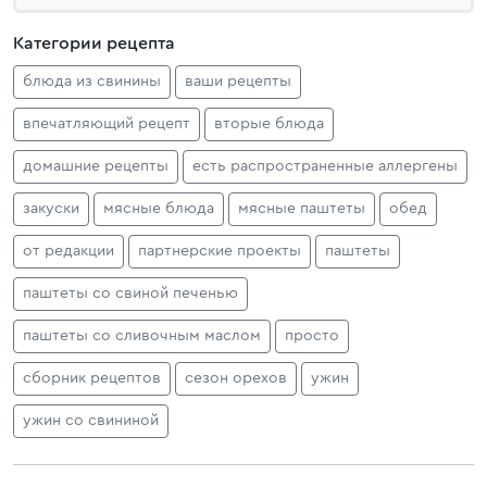
Категории рецепта
блюда из свинины
ваши рецепты
впечатляющий рецепт
вторые блюда
домашние рецепты
есть распространенные аллергены
закуски
мясные блюда
мясные паштеты
обед
от редакции
партнерские проекты
паштеты
паштеты со свиной печенью
паштеты со сливочным маслом
просто
сборник рецептов
сезон орехов
ужин
ужин со свининой