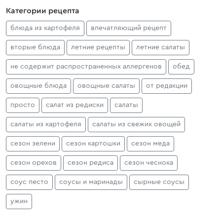
Категории рецепта
блюда из картофеля
впечатляющий рецепт
вторые блюда
летние рецепты
летние салаты
не содержит распространенных аллергенов
обед
овощные блюда
овощные салаты
от редакции
просто
салат из редиски
салаты
салаты из картофеля
салаты из свежих овощей
сезон зелени
сезон картошки
сезон меда
сезон орехов
сезон редиса
сезон чеснока
соус песто
соусы и маринады
сырные соусы
ужин