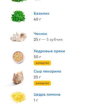
Базилик
40 г
Чеснок
25 г
— 5 зубчик
Кедровые орехи
50 г
аллерген
Сыр пекорино
25 г
аллерген
Цедра лимона
1 г