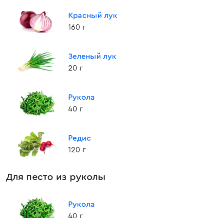
Красный лук
160 г
Зеленый лук
20 г
Рукола
40 г
Редис
120 г
Для песто из руколы
Рукола
40 г