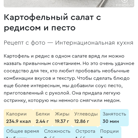
Картофельный салат с
редисом и песто
Рецепт с фото —
Интернациональная кухня
Картофель и редис в одном салате вряд ли можно
назвать привычным сочетанием. Но это очень удачное
соседство для тех, кто любит пробовать необычные
комбинации вкусов и текстур. Чтобы сделать блюдо
еще более интересным, мы добавили соус песто,
приготовленный с руколой. Она придала легкую
остринку, которую мы немного смягчили медом.
Калории
Белки
Жиры
Углеводы
Занятость
234.9 ккал
2.44 г
19.37 г
12.86 г
30 мин
Общее время
Сложность
Острота
Порции