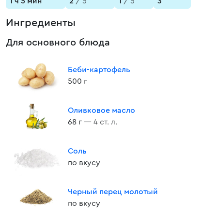
1 ч 5 мин
2
/ 5
1
/ 5
3
Ингредиенты
Для основного блюда
Беби-картофель
500 г
Оливковое масло
68 г
— 4 ст. л.
Соль
по вкусу
Черный перец молотый
по вкусу