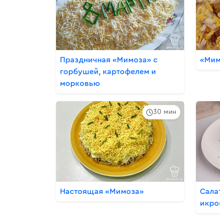
Праздничная «Мимоза» с
«Мим
горбушей, картофелем и
морковью
30 мин
Настоящая «Мимоза»
Сала
икро