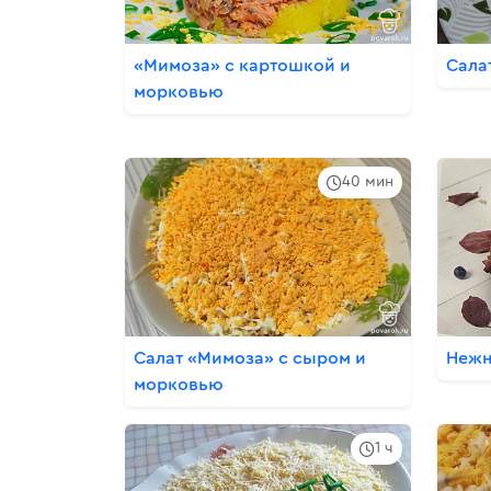
«Мимоза» с картошкой и
Сала
морковью
40 мин
Салат «Мимоза» с сыром и
Нежн
морковью
1 ч