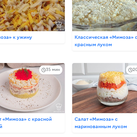
оза» к ужину
Классическая «Мимоза» 
красным луком
35 мин
2
т «Мимоза» с красной
Салат «Мимоза» с
й
маринованным луком