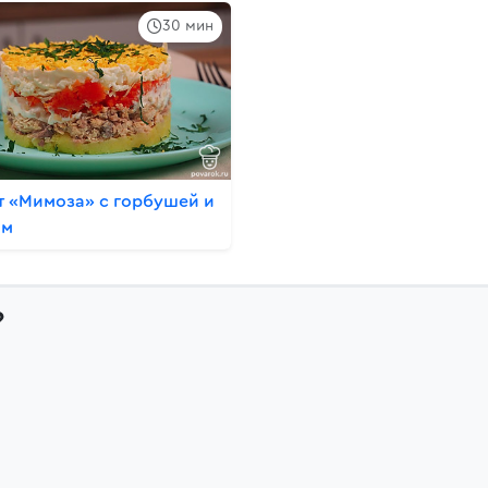
30 мин
т «Мимоза» с горбушей и
ом
?