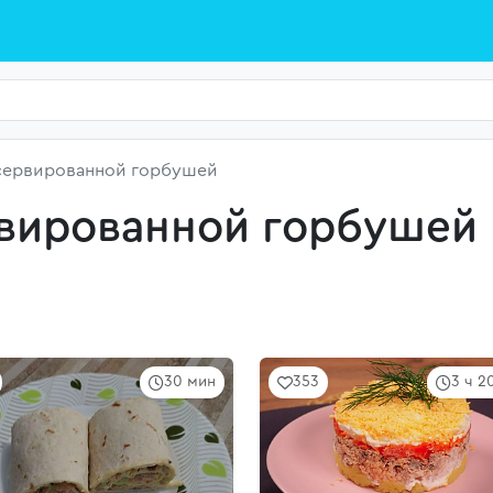
нсервированной горбушей
рвированной горбушей
30 мин
353
3 ч 2