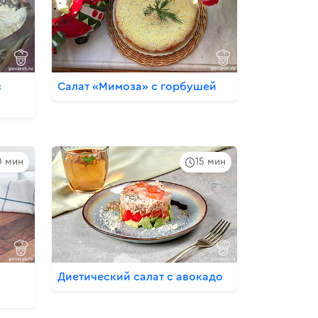
с
Салат «Мимоза» с горбушей
0 мин
15 мин
Диетический салат с авокадо