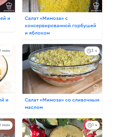
ей и
Салат «Мимоза» с
консервированной горбушей
и яблоком
0 мин
3 ч
ей и
Салат «Мимоза» со сливочным
маслом
0 мин
1 ч