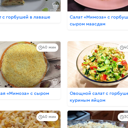
т с горбушей в лаваше
Салат «Мимоза» с горбуш
сыром маасдам
40 мин
4
ая «Мимоза» с сыром
Овощной салат с горбуш
куриным яйцом
40 мин
3