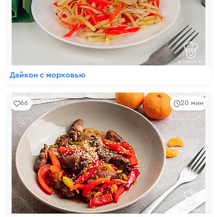
Дайкон с морковью
66
20 мин