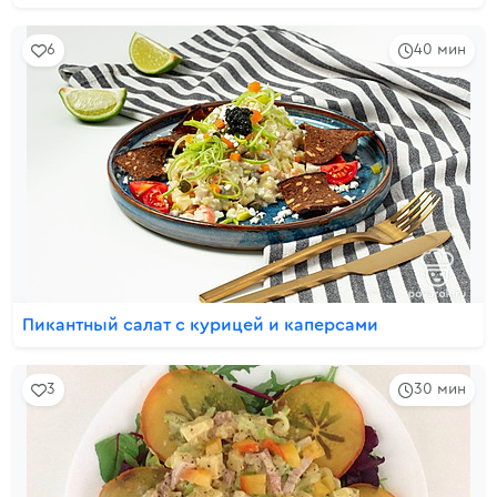
6
40 мин
Пикантный салат с курицей и каперсами
3
30 мин