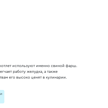
й
 котлет используют именно свиной фарш.
гчает работу желудка, а также
вам его высоко ценят в кулинарии.
и