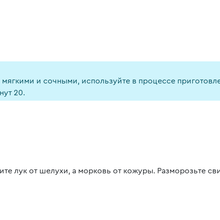
ь мягкими и сочными, используйте в процессе приготов
нут 20.
ите лук от шелухи, а морковь от кожуры. Разморозьте св