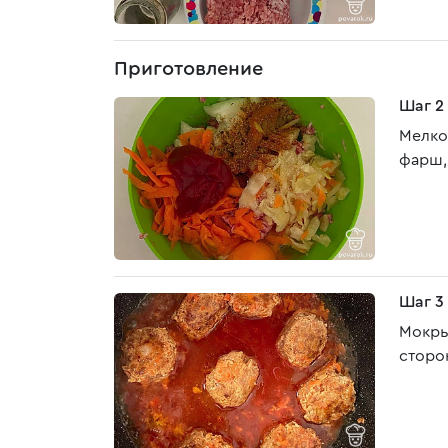
Приготовление
Шаг 2
Мелко
фарш, 
Шаг 3
Мокры
сторо