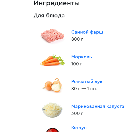
Ингредиенты
Для блюда
Свиной фарш
800 г
Морковь
100 г
Репчатый лук
80 г
— 1 шт.
Маринованная капуста
300 г
Кетчуп