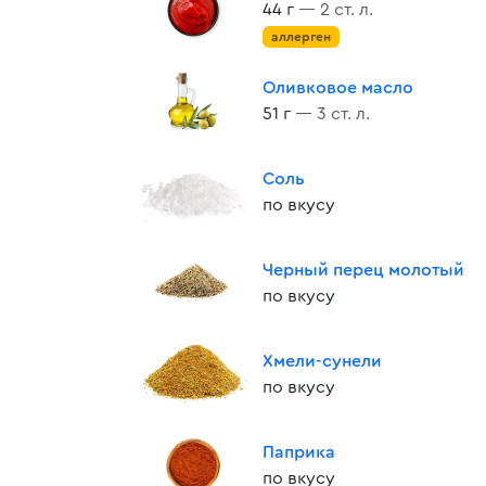
44 г
— 2 ст. л.
аллерген
Оливковое масло
51 г
— 3 ст. л.
Соль
по вкусу
Черный перец молотый
по вкусу
Хмели-сунели
по вкусу
Паприка
по вкусу