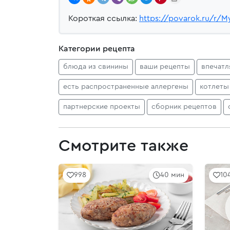
Короткая ссылка:
https://povarok.ru/r/M
Категории рецепта
блюда из свинины
ваши рецепты
впечат
есть распространенные аллергены
котлеты
партнерские проекты
сборник рецептов
Смотрите также
998
40 мин
10