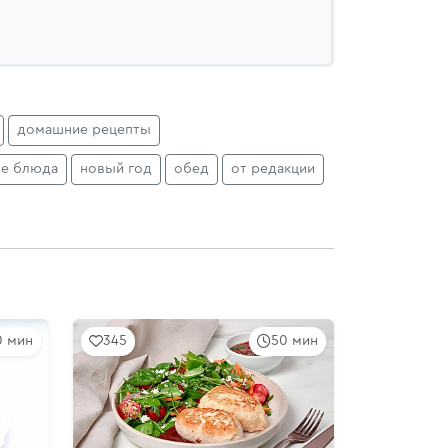
домашние рецепты
е блюда
новый год
обед
от редакции
0 мин
345
50 мин