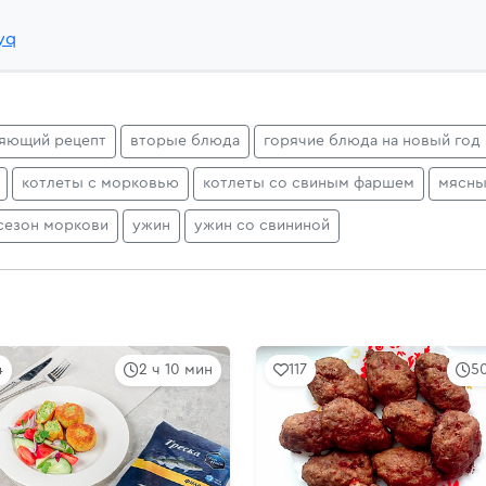
yq
ляющий рецепт
вторые блюда
горячие блюда на новый год
котлеты с морковью
котлеты со свиным фаршем
мясны
сезон моркови
ужин
ужин со свининой
4
2 ч 10 мин
117
5