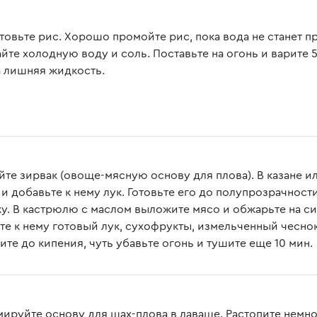
товьте рис. Хорошо промойте рис, пока вода не станет 
йте холодную воду и соль. Поставьте на огонь и варите 5
а лишняя жидкость.
йте зирвак (овоще-мясную основу для плова). В казане и
и добавьте к нему лук. Готовьте его до полупрозрачности
ку. В кастрюлю с маслом выложите мясо и обжарьте на с
те к нему готовый лук, сухофрукты, измельченный чеснок
ите до кипения, чуть убавьте огонь и тушите еще 10 мин.
ируйте основу для шах-плова в лаваше. Растопите немн