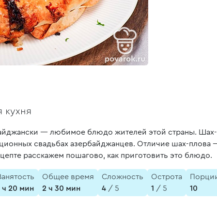
 кухня
айджански — любимое блюдо жителей этой страны. Шах-п
иционных свадьбах азербайджанцев. Отличие шах-плова —
ецепте расскажем пошагово, как приготовить это блюдо.
Занятость
Общее время
Сложность
Острота
Порци
1 ч 20 мин
2 ч 30 мин
4
/ 5
1
/ 5
10