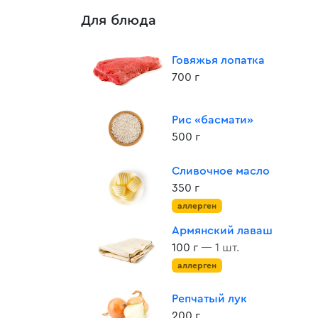
Для блюда
Говяжья лопатка
700 г
Рис «басмати»
500 г
Сливочное масло
350 г
аллерген
Армянский лаваш
100 г
— 1 шт.
аллерген
Репчатый лук
200 г