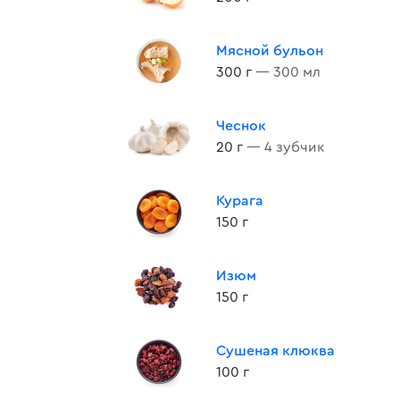
Мясной бульон
300 г
— 300 мл
Чеснок
20 г
— 4 зубчик
Курага
150 г
Изюм
150 г
Сушеная клюква
100 г