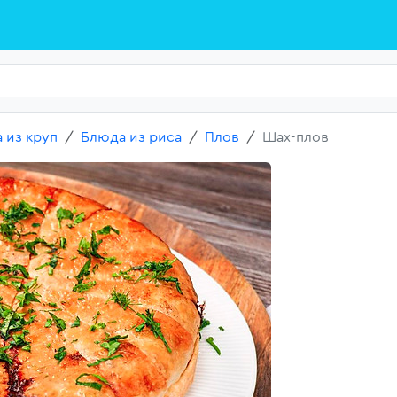
 из круп
Блюда из риса
Плов
Шах-плов