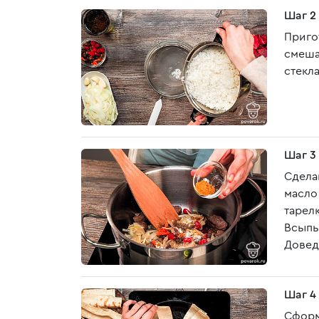
Шаг 2
Приго
смеша
стекл
Шаг 3
Сдела
масло 
тарел
Всыпь
Довед
Шаг 4
Сформ