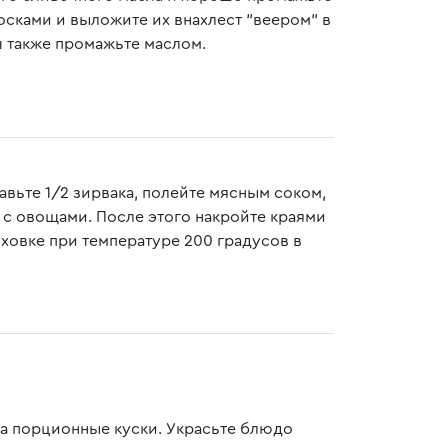
сками и выложите их внахлест "веером" в
аш также промажьте маслом.
авьте 1/2 зирвака, полейте мясным соком,
 с овощами. После этого накройте краями
ховке при температуре 200 градусов в
на порционные куски. Украсьте блюдо