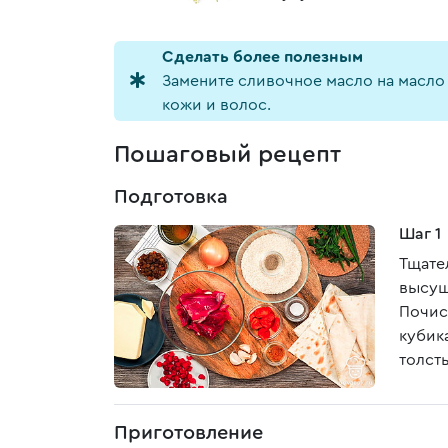
Cделать более полезным
Замените сливочное масло на масло 
кожи и волос.
Пошаговый рецепт
Подготовка
Шаг 1
Тщател
высуш
Почис
кубика
толст
Приготовление