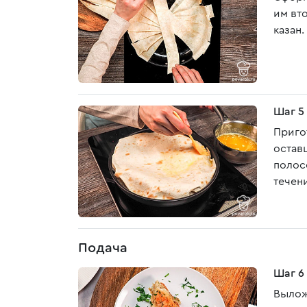
им вт
казан
Шаг 5
Приго
остав
полос
течен
Подача
Шаг 6
Вылож