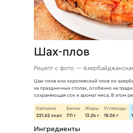
Шах-плов
Рецепт с фото —
Азербайджанская
Шах-плов или королевский плов по-азерб
на праздничных столах, особенно на трад
сохраняющая сок и аромат мяса. В этом р
Калории
Белки
Жиры
Углеводы
221.62 ккал
7.11 г
13.24 г
18.06 г
Ингредиенты