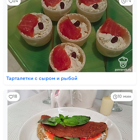
24
1 ч
Тарталетки с сыром и рыбой
18
10 мин