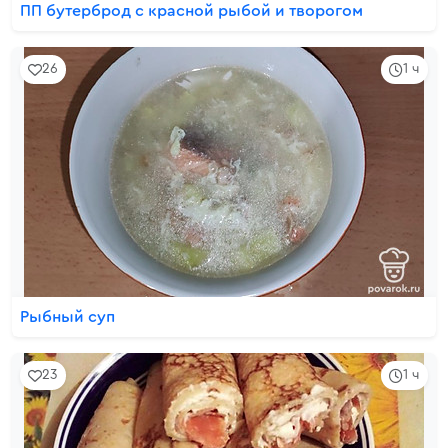
ПП бутерброд с красной рыбой и творогом
26
1 ч
Рыбный суп
23
1 ч