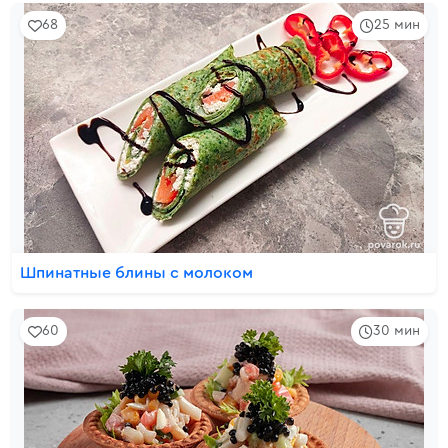
68
25 мин
Шпинатные блины с молоком
60
30 мин