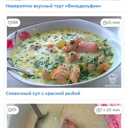
Невероятно вкусный торт «Филадельфия»
188
45 мин
Сливочный суп с красной рыбой
39
1 ч 20 мин