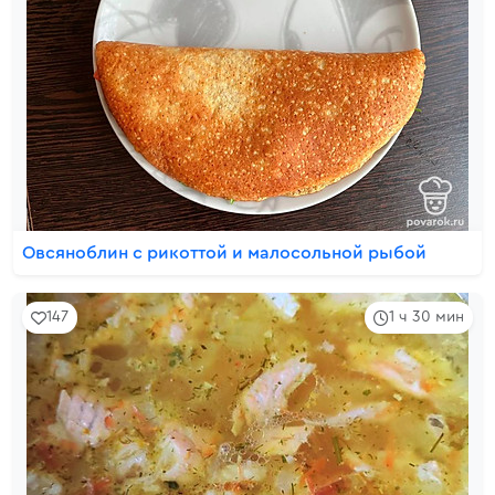
Овсяноблин с рикоттой и малосольной рыбой
147
1 ч 30 мин