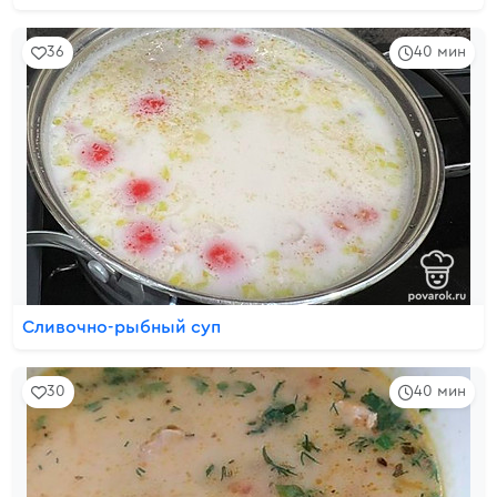
36
40 мин
Сливочно-рыбный суп
30
40 мин