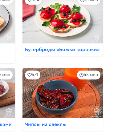
Бутерброды «Божьи коровки»
0 мин
471
45 мин
иками
Чипсы из свеклы