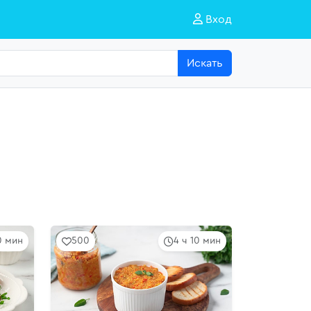
Вход
Искать
10 мин
500
4 ч 10 мин