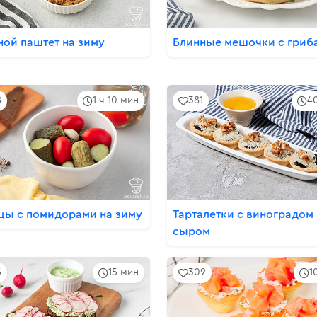
ной паштет на зиму
Блинные мешочки с гриб
8
1 ч 10 мин
381
4
цы с помидорами на зиму
Тарталетки с виноградом
сыром
5
15 мин
309
1