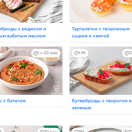
рброды с редисом и
Тарталетки с творожным
ым взбитым маслом
сыром и семгой
1 ч 20 мин
1.9K
1
с с бататом
Бутерброды с творогом и
зеленью
3K
30 мин
195
3