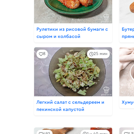
Рулетики из рисовой бумаги с
Буте
сыром и колбасой
прян
8
25 мин
Легкий салат с сельдереем и
Хуму
пекинской капустой
492
1 ч 40 мин
1.