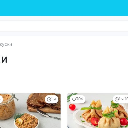
куски
ки
4
1 ч
306
1 ч 