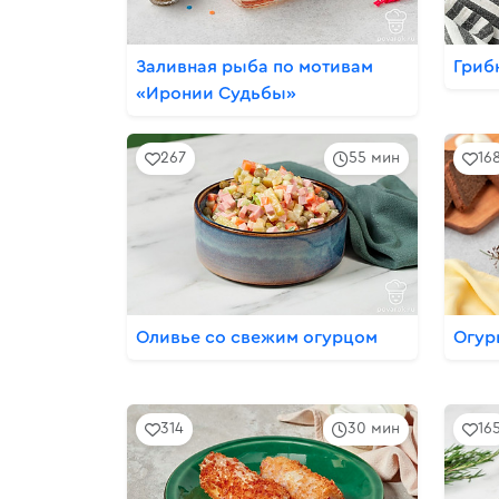
Заливная рыба по мотивам
Гриб
«Иронии Судьбы»
267
55 мин
16
Оливье со свежим огурцом
Огур
314
30 мин
16