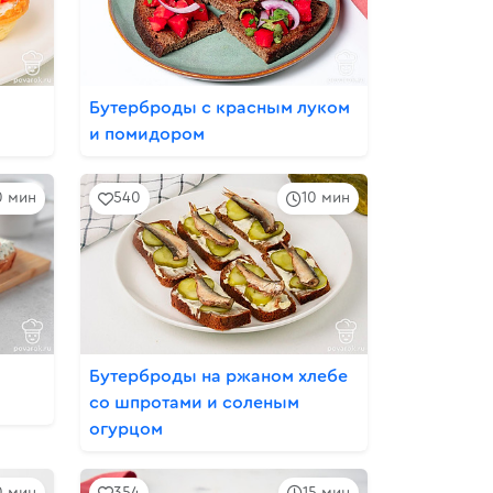
Бутерброды с красным луком
и помидором
0 мин
540
10 мин
Бутерброды на ржаном хлебе
со шпротами и соленым
огурцом
0 мин
354
15 мин