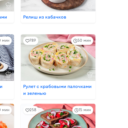
ами
Релиш из кабачков
0 мин
789
50 мин
 и
Рулет с крабовыми палочками
и зеленью
0 мин
258
15 мин