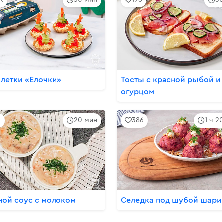
алетки «Елочки»
Тосты с красной рыбой и
огурцом
5
20 мин
386
1 ч 2
ной соус с молоком
Селедка под шубой шар