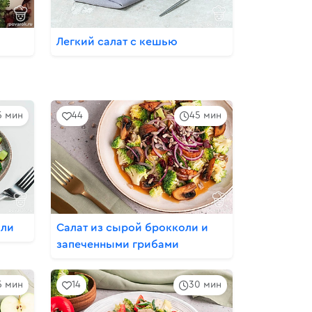
Легкий салат с кешью
5 мин
44
45 мин
оли
Салат из сырой брокколи и
запеченными грибами
5 мин
14
30 мин