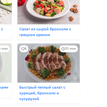
 с
Салат из сырой брокколи с
грецким орехом
5 мин
8
30 мин
тками
Быстрый теплый салат с
курицей, брокколи и
кукурузой