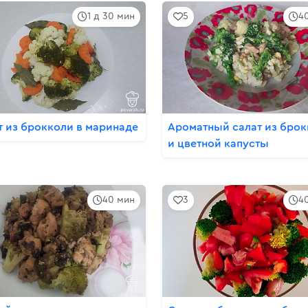
1 д 30 мин
5
4
т из брокколи в маринаде
Ароматный салат из бро
и цветной капусты
40 мин
3
4