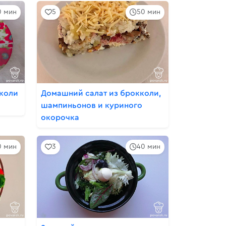
0 мин
5
50 мин
кколи
Домашний салат из брокколи,
шампиньонов и куриного
окорочка
0 мин
3
40 мин