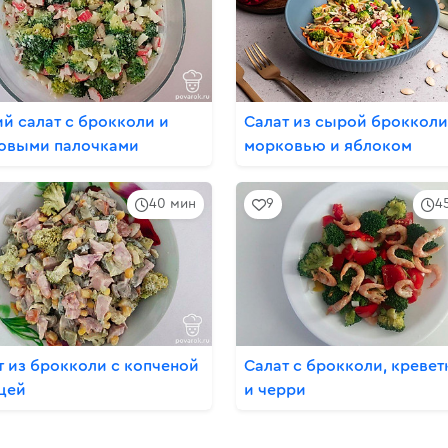
ий салат с брокколи и
Салат из сырой брокколи
овыми палочками
морковью и яблоком
40 мин
9
4
т из брокколи с копченой
Салат с брокколи, креве
цей
и черри