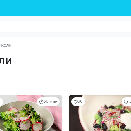
кколи
ли
2
30 мин
30
1