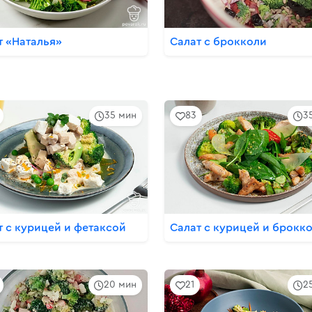
т «Наталья»
Салат с брокколи
35 мин
83
3
т с курицей и фетаксой
Салат с курицей и брокк
20 мин
21
2