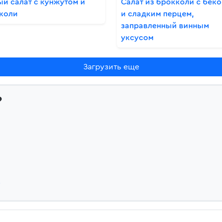
ый салат с кунжутом и
Салат из брокколи с бек
коли
и сладким перцем,
заправленный винным
уксусом
Загрузить еще
?