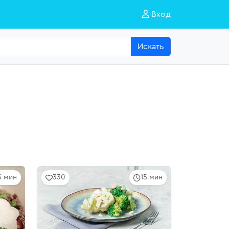
Вход
Искать
5 мин
330
15 мин