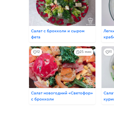
Салат с брокколи и сыром
Легк
фета
краб
12
25 мин
11
Салат новогодний «Светофор»
Сала
с брокколи
кури