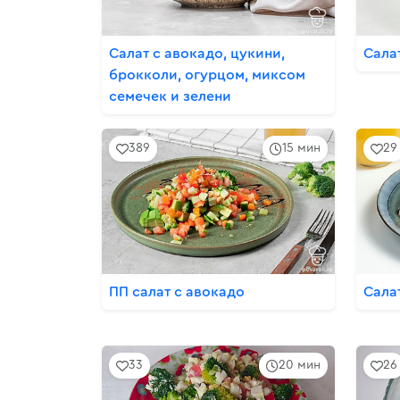
Салат с авокадо, цукини,
Сала
брокколи, огурцом, миксом
семечек и зелени
389
15 мин
29
ПП салат с авокадо
Сала
33
20 мин
26