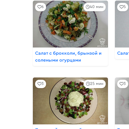
6
40 мин
5
Салат с брокколи, брынзой и
Сала
солеными огурцами
3
25 мин
3