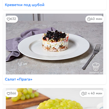
Креветки под шубой
632
40 мин
Салат «Прага»
366
2 ч 40 мин