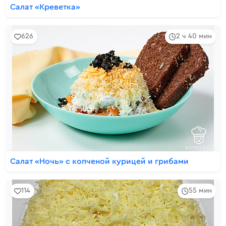
Салат «Креветка»
626
2 ч 40 мин
Салат «Ночь» с копченой курицей и грибами
114
55 мин