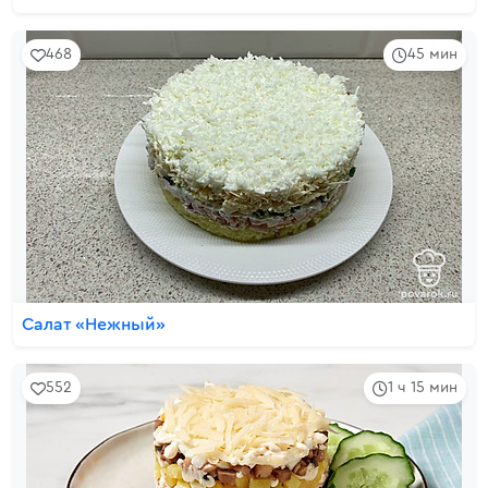
468
45 мин
Салат «Нежный»
552
1 ч 15 мин