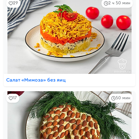
29
2 ч 50 мин
Салат «Мимоза» без яиц
17
50 мин