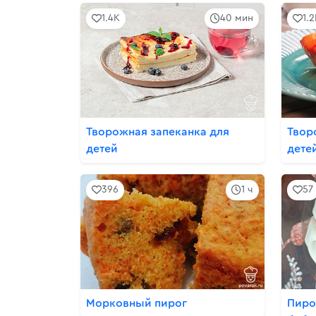
1.4K
40 мин
1.
Творожная запеканка для
Твор
детей
дете
396
1 ч
57
Морковный пирог
Пиро