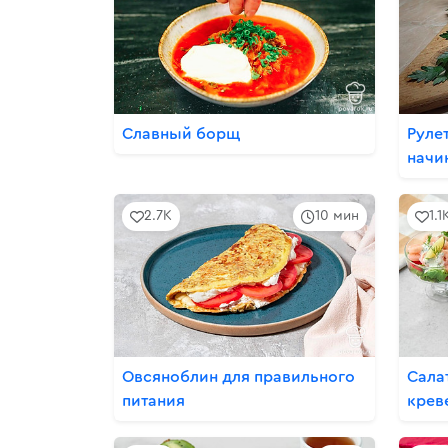
Славный борщ
Руле
начи
2.7K
10 мин
1.1
Овсяноблин для правильного
Сала
питания
крев