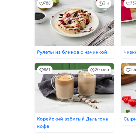
788
3 ч
73
Рулеты из блинов с начинкой
Чизк
861
20 мин
2.
Корейский взбитый Дальгона-
Сырн
кофе