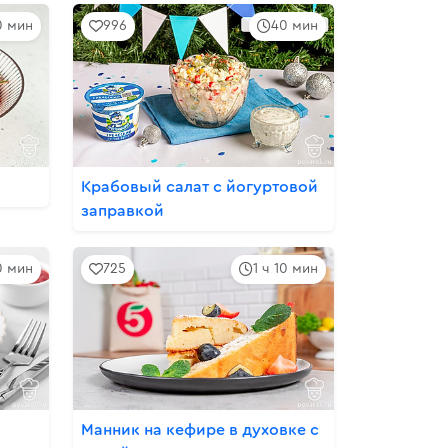
10 мин
996
40 мин
Крабовый салат с йогуртовой
заправкой
0 мин
725
1 ч 10 мин
Манник на кефире в духовке с