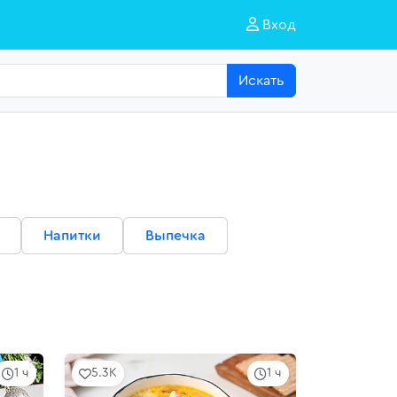
Вход
Искать
Напитки
Выпечка
1 ч
5.3K
1 ч