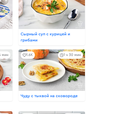
Сырный суп с курицей и
грибами
5 мин
1.6K
1 ч 30 мин
Чуду с тыквой на сковороде