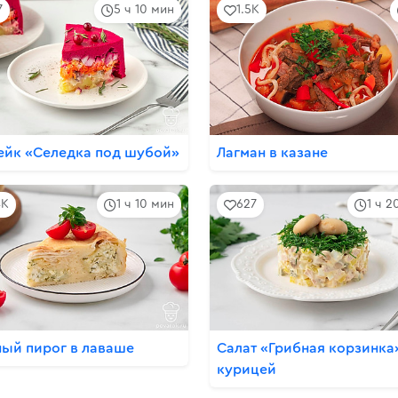
7
5 ч 10 мин
1.5K
ейк «Селедка под шубой»
Лагман в казане
4K
1 ч 10 мин
627
1 ч 2
ый пирог в лаваше
Салат «Грибная корзинка
курицей