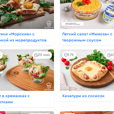
тики «Морские» с
Легкий салат «Мимоза» с
нкой из морепродуктов
творожным соусом
K
20 мин
1.7K
4
т в креманках с
Хачапури из сосисок
етками