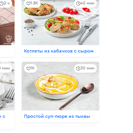
2 ч
1.8K
40 мин
Котлеты из кабачков с сыром
0 мин
1K
30 мин
» с
Простой суп-пюре из тыквы