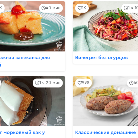
2K
40 мин
1K
1 ч 
ожная запеканка для
Винегрет без огурцов
й
1 ч 20 мин
998
4
г морковный как у
Классические домашние